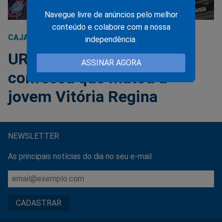
Navegue livre de anúncios pelo melhor
conteúdo e colabore com a nossa
CAJAMAR
17/03/2025
independência.
URGENTE: Suspeito
ASSINAR AGORA
confessa que matou a
jovem Vitória Regina
NEWSLETTER
As principais notícias do dia no seu e-mail.