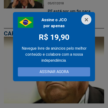
05/07/2018
PF está por um fio para
×
pegar Marun
Assine o JCO
por apenas
CARLOS MARUN
R$ 19,90
Navegue livre de anúncios pelo melhor
conteúdo e colabore com a nossa
independência.
ASSINAR AGORA