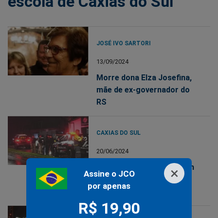
escola de Caxias do Sul
JOSÉ IVO SARTORI
13/09/2024
Morre dona Elza Josefina,
mãe de ex-governador do
RS
CAXIAS DO SUL
20/06/2024
Assalto surreal a avião em
×
Assine o JCO
plena pista de aeroporto
por apenas
deixa um policial morto
R$ 19,90