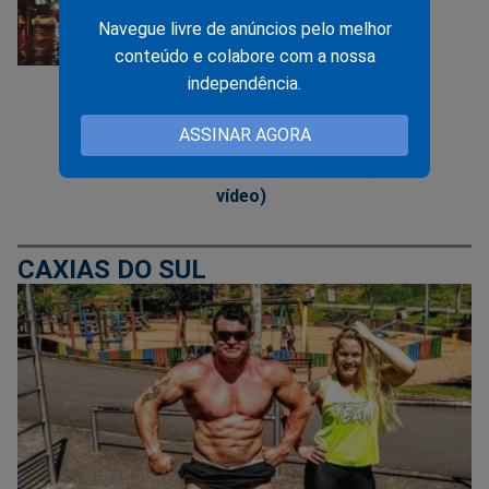
CAXIAS DO SUL
Navegue livre de anúncios pelo melhor
13/05/2024
conteúdo e colabore com a nossa
independência.
Tremores de terra em
Caxias do Sul na Serra
ASSINAR AGORA
Gaúcha assustam ainda
mais a população (veja o
vídeo)
CAXIAS DO SUL