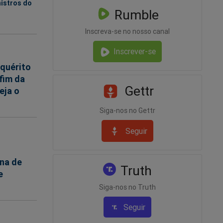
nistros do
Rumble
Inscreva-se no nosso canal
Inscrever-se
quérito
'fim da
Gettr
eja o
Siga-nos no Gettr
Seguir
na de
Truth
e
Siga-nos no Truth
Seguir