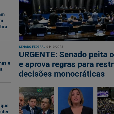
am
em
ebra
SENADO FEDERAL
04/10/2023
URGENTE: Senado peita 
e aprova regras para restr
mas e
a'
decisões monocráticas
 que
nder