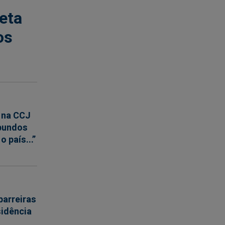
eta
os
 na CCJ
abundos
 país...”
barreiras
sidência