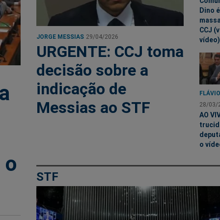
Comun
Dino é
massa
CCJ (v
JORGE MESSIAS
29/04/2026
vídeo)
URGENTE: CCJ toma
decisão sobre a
indicação de
a
FLÁVIO
Messias ao STF
28/03/
AO VIV
truci
deput
o víde
 o
STF