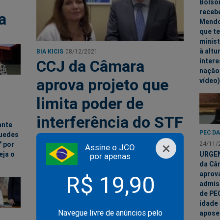
Bolso
receb
a
Mendo
que t
minis
à altu
BIA KICIS
08/12/2021
CCJ da Câmara
inter
nação 
aprova projeto que
vídeo)
limita poder de
interferência do STF
ante
PEC D
Guedes
sobre leis aprovadas
×
" por
24/11/
Assine o JCO
eja o
URGEN
pelo Congresso
por apenas
da Câ
(veja o vídeo)
aprov
R$ 19,90
admis
de PE
idade
Navegue livre de anúncios pelo
apose