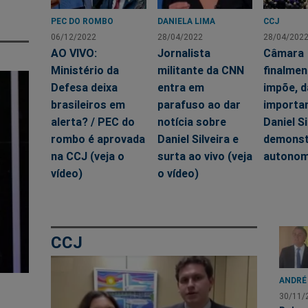
PEC DO ROMBO
DANIELA LIMA
CCJ
06/12/2022
28/04/2022
28/04/202
AO VIVO:
Jornalista
Câmara
Ministério da
militante da CNN
finalmen
Defesa deixa
entra em
impõe, d
brasileiros em
parafuso ao dar
importa
alerta? / PEC do
notícia sobre
Daniel Si
rombo é aprovada
Daniel Silveira e
demonst
na CCJ (veja o
surta ao vivo (veja
autonom
vídeo)
o vídeo)
CCJ
ANDRÉ
30/11/