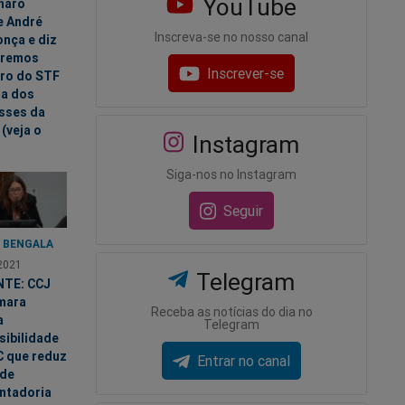
YouTube
naro
e André
Inscreva-se no nosso canal
nça e diz
eremos
Inscrever-se
tro do STF
ra dos
esses da
(veja o
Instagram
Siga-nos no Instagram
Seguir
A BENGALA
2021
Telegram
TE: CCJ
mara
Receba as notícias do dia no
a
Telegram
sibilidade
C que reduz
Entrar no canal
 de
ntadoria