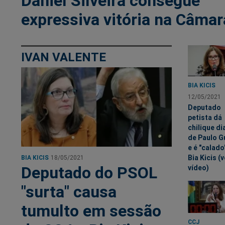
Daniel Silveira consegue
expressiva vitória na Câmar
IVAN VALENTE
BIA KICIS
12/05/2021
Deputado
petista dá
chilique di
de Paulo 
e é "calado
Bia Kicis (v
BIA KICIS
18/05/2021
Deputado do PSOL
vídeo)
"surta" causa
tumulto em sessão
CCJ