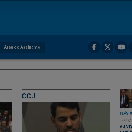
Área do Assinante
CCJ
FLÁVIO
28/03/
AO VI