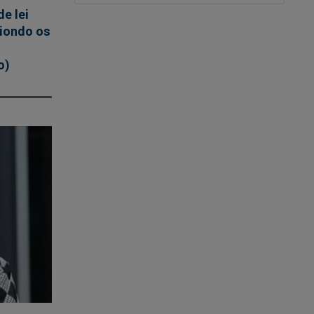
e lei
iondo os
o)