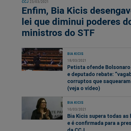
CCJ
23/03/2021
Enfim, Bia Kicis desengav
lei que diminui poderes d
ministros do STF
BIA KICIS
18/03/2021
Petista ofende Bolsonaro
e deputado rebate: “vag
corruptos que saquearam o
(veja o vídeo)
BIA KICIS
10/03/2021
Bia Kicis supera todas as 
e é confirmada para a pre
da CCJ