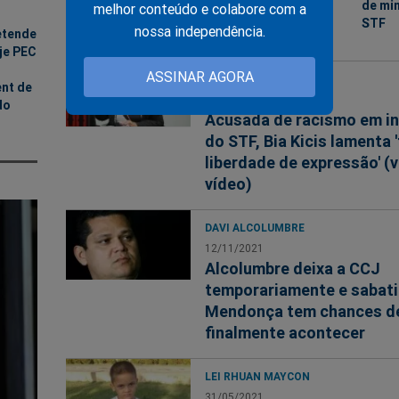
de mi
melhor conteúdo e colabore com a
STF
nossa independência.
etende
je PEC
ASSINAR AGORA
RACISMO
nt de
18/11/2021
do
Acusada de racismo em in
do STF, Bia Kicis lamenta 
liberdade de expressão' (v
vídeo)
DAVI ALCOLUMBRE
12/11/2021
Alcolumbre deixa a CCJ
temporariamente e sabati
Mendonça tem chances d
finalmente acontecer
LEI RHUAN MAYCON
31/05/2021