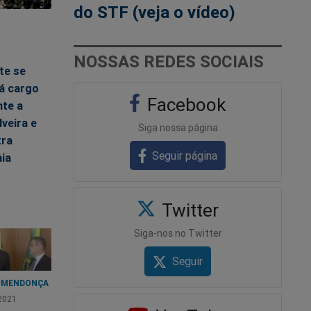
do STF (veja o vídeo)
2
NOSSAS REDES SOCIAIS
te se
á cargo
Facebook
nte a
lveira e
Siga nossa página
ra
Seguir página
ia
Twitter
Siga-nos no Twitter
Seguir
 MENDONÇA
2021