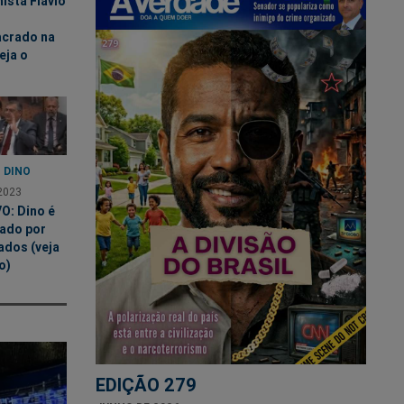
ista Flávio
crado na
eja o
 DINO
2023
O: Dino é
dado por
ados (veja
o)
EDIÇÃO 279