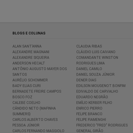
BLOGS E COLUNAS
ALAN SANT’ANNA
CLAUDIA RIBAS
ALEXANDRE MAGNANI
CLÁUDIO LUIS CAIVANO
ALEXANDRE SIQUEIRA
COMANDANTE WINSTON
ANDERSON HECALT
RODRIGUES LIMA
ANTÔNIO AUGUSTO MAYER DOS
DANIEL CAMILO
SANTOS
DANIEL SOUZA JÚNIOR
AURÉLIO SCHOMMER
DENER DIAS
BADY ELIAS CURI
EDILSON MOUGENOT BONFIM
BERNADETE FREIRE CAMPOS
EDIVALDO DE CARVALHO
BOSCO FOZ
EDUARDO NEGRÃO
CALEBE COELHO
EMÍLIO KERBER FILHO
CÂNDIDO NETO (MAFINHA
ENRICO PIERRO
SUMMERS)
FELIPE BRANCO
CARLOS ALBERTO CHAVES
FELIPE FIAMENGHI
PESSOA JÚNIOR
FREDERICO "FRED" RODRIGUES
CARLOS FERNANDO MAGGIOLO
GENERAL GIRÃO