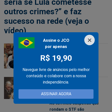
seria se Lula cometesse
outros crimes?” e faz
sucesso na rede (veja o
vídeo)
×
Assine o JCO
por apenas
COLARINHO BRANCO
R$ 19,90
16/12/2019
A gargalhada do corrupto
Navegue livre de anúncios pelo melhor
conteúdo e colabore com a nossa
independência.
IMPUNIDADE
ASSINAR AGORA
19/10/2019
As terríveis suspeitas que
rondam o STF são