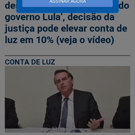
ASSINAR AGORA
desenfreada de impostos do
governo Lula’, decisão da
justiça pode elevar conta de
luz em 10% (veja o vídeo)
CONTA DE LUZ