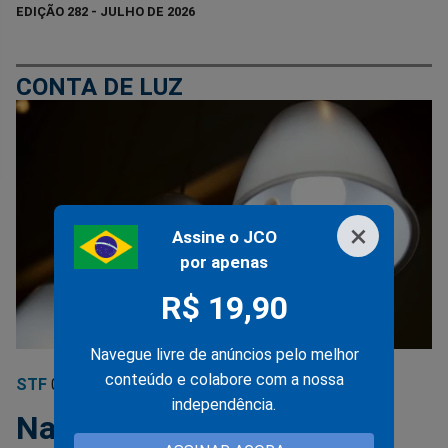
EDIÇÃO 282 - JULHO DE 2026
CONTA DE LUZ
×
Assine o JCO
por apenas
R$ 19,90
Navegue livre de anúncios pelo melhor
conteúdo e colabore com a nossa
STF
06/03/2023
independência.
Na esteira da ‘cobrança