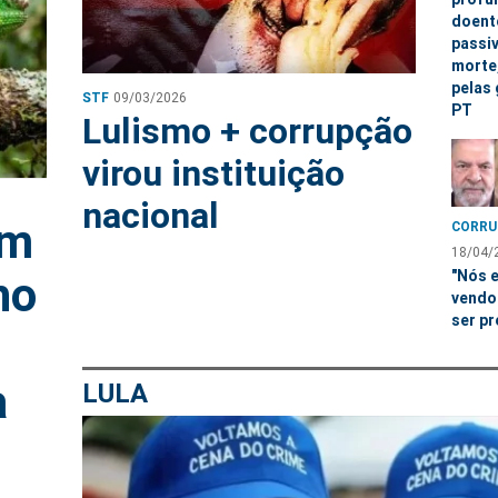
doente
passi
morte
pelas
STF
09/03/2026
PT
Lulismo + corrupção
virou instituição
nacional
em
CORRU
18/04/
"Nós 
ho
vendo
ser p
a
LULA