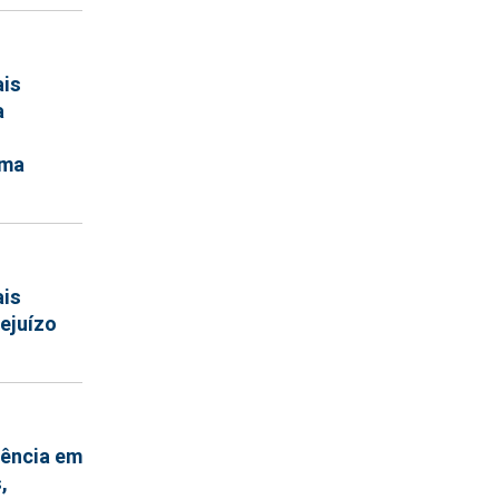
ais
a
ema
ais
rejuízo
gência em
,