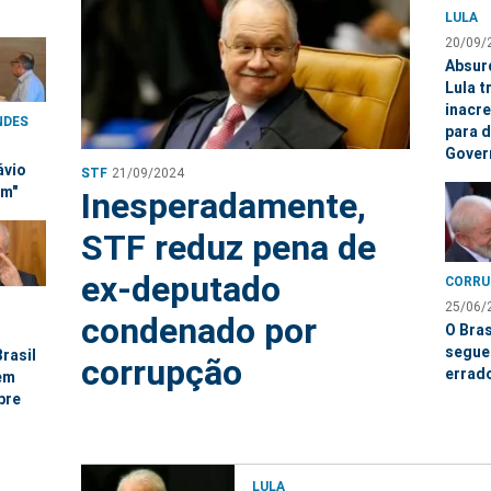
LULA
20/09/
Absur
Lula t
inacre
NDES
para 
Gover
ávio
STF
21/09/2024
am"
Inesperadamente,
STF reduz pena de
ex-deputado
CORRU
25/06/
condenado por
O Bras
segue
rasil
corrupção
errad
em
bre
LULA