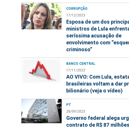
CORRUPÇÃO
17/12/2023
Esposa de um dos princip
ministros de Lula enfrent
seríssima acusação de
envolvimento com “esqu
criminoso”
BANCO CENTRAL
17/11/2023
AO VIVO: Com Lula, estat
brasileiras voltam a dar p
bilionário (veja o vídeo)
PT
28/09/2023
Governo federal alega ur
contrato de R$ 87 milhões