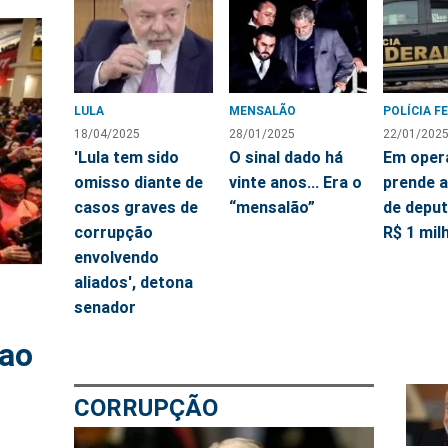
LULA
MENSALÃO
POLÍCIA F
18/04/2025
28/01/2025
22/01/202
'Lula tem sido
O sinal dado há
Em oper
omisso diante de
vinte anos... Era o
prende 
casos graves de
“mensalão”
de depu
corrupção
R$ 1 mil
envolvendo
aliados', detona
senador
 ao
CORRUPÇÃO