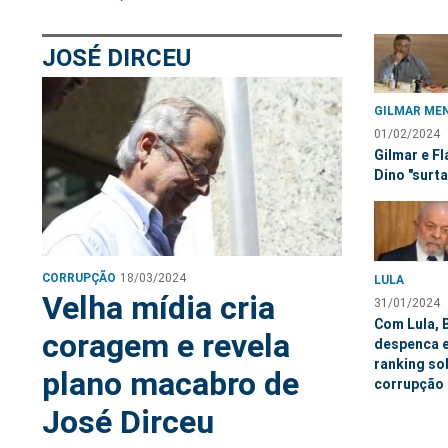
JOSÉ DIRCEU
GILMAR ME
01/02/2024
Gilmar e Fl
Dino "surt
CORRUPÇÃO
18/03/2024
LULA
Velha mídia cria
31/01/2024
Com Lula, B
coragem e revela
despenca 
ranking so
plano macabro de
corrupção
José Dirceu