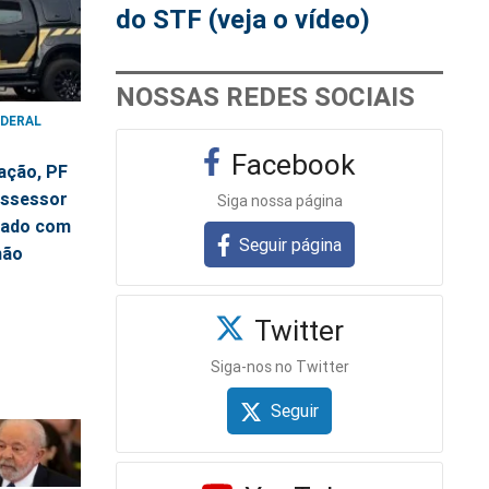
do STF (veja o vídeo)
NOSSAS REDES SOCIAIS
EDERAL
5
Facebook
ação, PF
assessor
Siga nossa página
tado com
Seguir página
hão
Twitter
Siga-nos no Twitter
Seguir