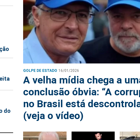
pção
GOLPE DE ESTADO
16/01/2026
A velha mídia chega a um
eita
conclusão óbvia: “A corr
no Brasil está descontrol
o do
(veja o vídeo)