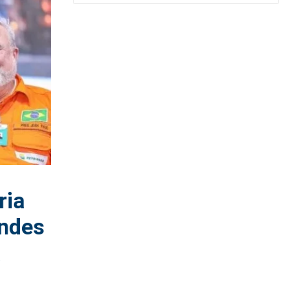
ria
andes
a