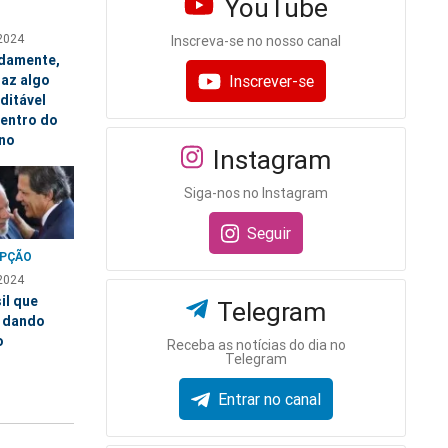
YouTube
2024
Inscreva-se no nosso canal
damente,
Inscrever-se
raz algo
ditável
dentro do
no
Instagram
Siga-nos no Instagram
Seguir
PÇÃO
2024
il que
Telegram
 dando
o
Receba as notícias do dia no
Telegram
Entrar no canal