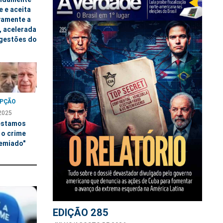
 e aceita
vamente a
, acelerada
 gestões do
PÇÃO
2025
estamos
 o crime
remiado"
EDIÇÃO 285