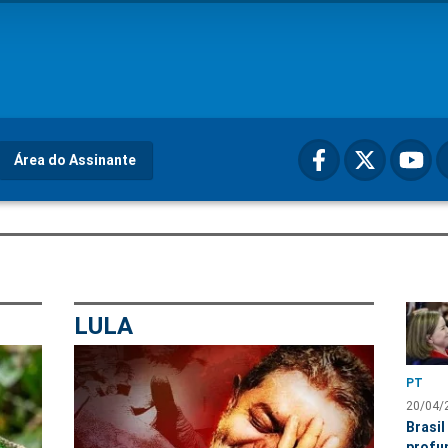
Área do Assinante
LULA
PT
20/04/
Brasil
profu