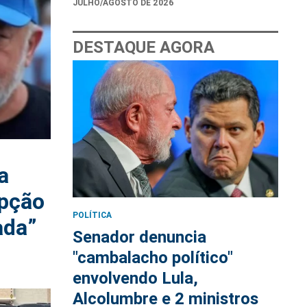
JULHO/AGOSTO DE 2026
DESTAQUE AGORA
a
upção
POLÍTICA
ada”
Senador denuncia
"cambalacho político"
envolvendo Lula,
Alcolumbre e 2 ministros