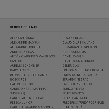
BLOGS E COLUNAS
ALAN SANT’ANNA
CLAUDIA RIBAS
ALEXANDRE MAGNANI
CLÁUDIO LUIS CAIVANO
ALEXANDRE SIQUEIRA
COMANDANTE WINSTON
ANDERSON HECALT
RODRIGUES LIMA
ANTÔNIO AUGUSTO MAYER DOS
DANIEL CAMILO
SANTOS
DANIEL SOUZA JÚNIOR
AURÉLIO SCHOMMER
DENER DIAS
BADY ELIAS CURI
EDILSON MOUGENOT BONFIM
BERNADETE FREIRE CAMPOS
EDIVALDO DE CARVALHO
BOSCO FOZ
EDUARDO NEGRÃO
CALEBE COELHO
EMÍLIO KERBER FILHO
CÂNDIDO NETO (MAFINHA
ENRICO PIERRO
SUMMERS)
FELIPE BRANCO
CARLOS ALBERTO CHAVES
FELIPE FIAMENGHI
PESSOA JÚNIOR
FREDERICO "FRED" RODRIGUES
CARLOS FERNANDO MAGGIOLO
GENERAL GIRÃO