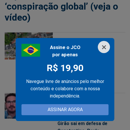
‘conspiração global’ (veja o
vídeo)
MANIFESTAÇÃO POPULAR
×
Assine o JCO
24/03/2024
por apenas
Esquerda faz ato com
R$ 19,90
fiasco total e inaugura a
“democracia sem povo”
Navegue livre de anúncios pelo melhor
(veja o vídeo)
conteúdo e colabore com a nossa
independência.
DEMOCRACIA
ASSINAR AGORA
08/02/2024
Girão sai em defesa de