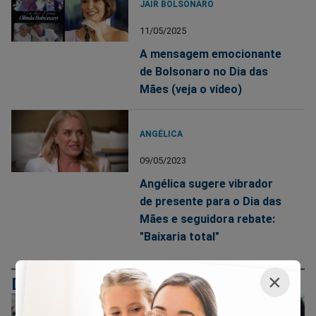
JAIR BOLSONARO
11/05/2025
A mensagem emocionante
de Bolsonaro no Dia das
Mães (veja o vídeo)
ANGÉLICA
09/05/2023
Angélica sugere vibrador
de presente para o Dia das
Mães e seguidora rebate:
"Baixaria total"
×
DIA DAS MÃES