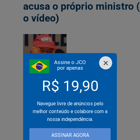
acusa o próprio ministro 
o vídeo)
×
Assine o JCO
por apenas
DIA DO TRABALHADOR
R$ 19,90
02/05/2017
Após sindicalista
pedir sua prisão,
Navegue livre de anúncios pelo
Lula não aparece
melhor conteúdo e colabore com a
em evento da CUT
nossa independência.
(veja o vídeo)
ASSINAR AGORA