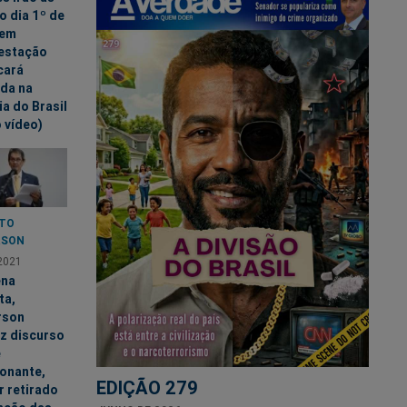
o dia 1º de
 em
estação
cará
da na
ia do Brasil
o vídeo)
TO
RSON
2021
ena
ta,
rson
z discurso
e
onante,
EDIÇÃO 279
r retirado