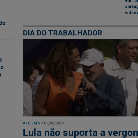
em fu
ameaç
vídeo)
do
DIA DO TRABALHADOR
e
ão
a
ATO EM SP
01/05/2024
Lula não suporta a vergo