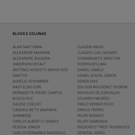
BLOGS E COLUNAS
ALAN SANT’ANNA
CLAUDIA RIBAS
ALEXANDRE MAGNANI
CLÁUDIO LUIS CAIVANO
ALEXANDRE SIQUEIRA
COMANDANTE WINSTON
ANDERSON HECALT
RODRIGUES LIMA
ANTÔNIO AUGUSTO MAYER DOS
DANIEL CAMILO
SANTOS
DANIEL SOUZA JÚNIOR
AURÉLIO SCHOMMER
DENER DIAS
BADY ELIAS CURI
EDILSON MOUGENOT BONFIM
BERNADETE FREIRE CAMPOS
EDIVALDO DE CARVALHO
BOSCO FOZ
EDUARDO NEGRÃO
CALEBE COELHO
EMÍLIO KERBER FILHO
CÂNDIDO NETO (MAFINHA
ENRICO PIERRO
SUMMERS)
FELIPE BRANCO
CARLOS ALBERTO CHAVES
FELIPE FIAMENGHI
PESSOA JÚNIOR
FREDERICO "FRED" RODRIGUES
CARLOS FERNANDO MAGGIOLO
GENERAL GIRÃO