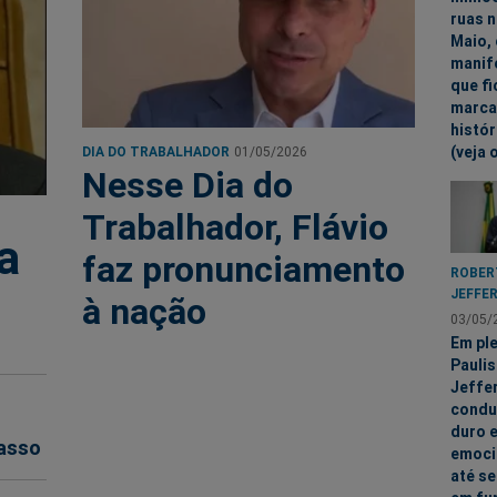
ruas n
Maio,
manif
que fi
marca
histór
(veja 
DIA DO TRABALHADOR
01/05/2026
Nesse Dia do
Trabalhador, Flávio
a
faz pronunciamento
ROBER
JEFFE
à nação
03/05/
Em pl
Paulis
Jeffe
condu
duro 
casso
emoci
até se