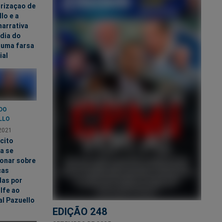
orizaçao de
lo e a
narrativa
dia do
 uma farsa
ial
DO
LLO
2021
cito
a se
ionar sobre
ças
das por
lfe ao
l Pazuello
EDIÇÃO 248