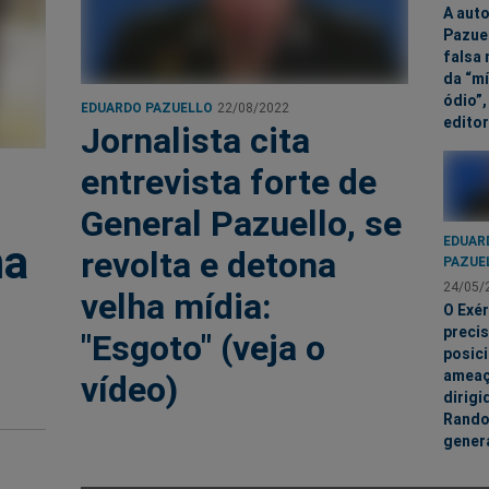
A aut
Pazuel
falsa 
da “mí
ódio”,
EDUARDO PAZUELLO
22/08/2022
editor
Jornalista cita
entrevista forte de
General Pazuello, se
EDUAR
ma
revolta e detona
PAZUE
24/05/
velha mídia:
O Exér
precis
"Esgoto" (veja o
posic
amea
vídeo)
dirigi
Rando
genera