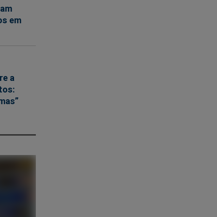
iam
mos em
re a
tos:
emas”