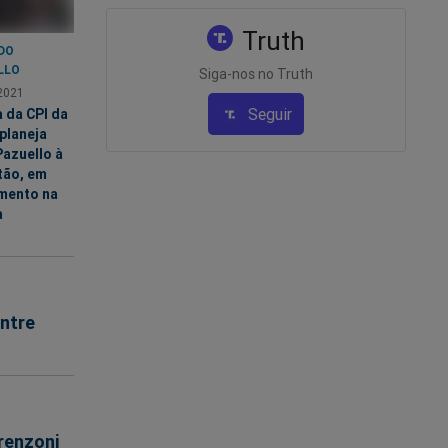
Truth
DO
LLO
Siga-nos no Truth
2021
Seguir
 da CPI da
planeja
Pazuello à
tão, em
mento na
a
ntre
renzoni