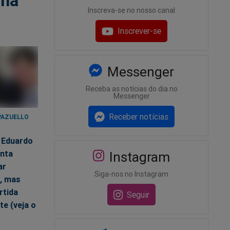
uma
Inscreva-se no nosso canal
Inscrever-se
Messenger
Receba as notícias do dia no
Messenger
Receber notícias
PAZUELLO
1
 Eduardo
enta
Instagram
ar
Siga-nos no Instagram
, mas
rtida
Seguir
te (veja o