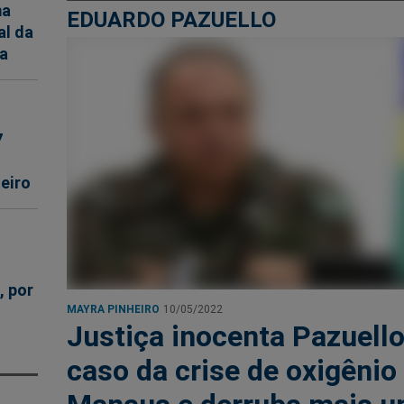
ma
EDUARDO PAZUELLO
al da
va
7
eiro
, por
MAYRA PINHEIRO
10/05/2022
Justiça inocenta Pazuell
caso da crise de oxigêni