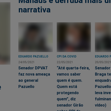
Manaus e derruba mais 
narrativa
EDUARDO PAZUELLO
CPI DA COVID
EDUARDO 
24/05/2021
22/05/2021
20/05/202
Senador DPVAT
“Até quarta-feira,
Senador
faz nova ameaça
vamos saber
Braga t
ao general
quem é quem.
enquadr
e
Pazuello
Quem está
Pazuello
protegendo
leva inve
quem”, diz
fulminan
senador Girão
vídeo)