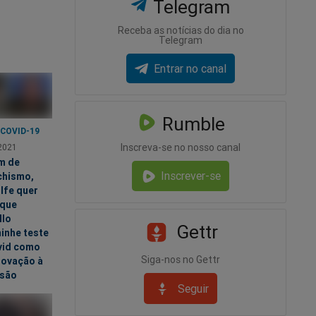
Telegram
Receba as notícias do dia no
Telegram
Entrar no canal
Rumble
 COVID-19
Inscreva-se no nosso canal
2021
m de
Inscrever-se
chismo,
lfe quer
 que
llo
Gettr
inhe teste
vid como
Siga-nos no Gettr
ovação à
são
Seguir