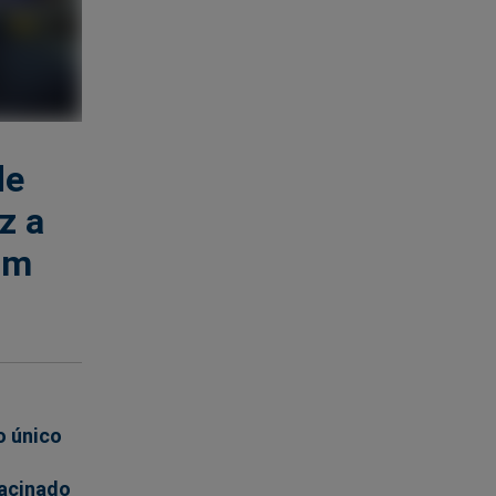
de
z a
um
o único
vacinado