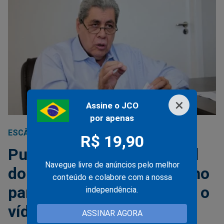
×
Assine o JCO
por apenas
ESCÂNDALO
20/05/2017
R$ 19,90
Puccinelli usou nota fiscal
Navegue livre de anúncios pelo melhor
do instituto jurídico do filho
conteúdo e colabore com a nossa
para receber propina (veja o
independência.
vídeo)
ASSINAR AGORA