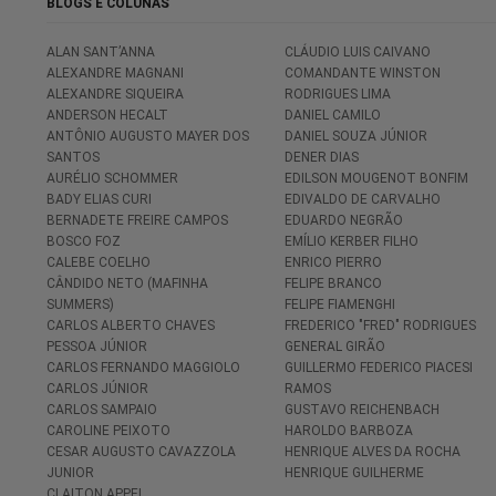
BLOGS E COLUNAS
ALAN SANT’ANNA
CLÁUDIO LUIS CAIVANO
ALEXANDRE MAGNANI
COMANDANTE WINSTON
ALEXANDRE SIQUEIRA
RODRIGUES LIMA
ANDERSON HECALT
DANIEL CAMILO
ANTÔNIO AUGUSTO MAYER DOS
DANIEL SOUZA JÚNIOR
SANTOS
DENER DIAS
AURÉLIO SCHOMMER
EDILSON MOUGENOT BONFIM
BADY ELIAS CURI
EDIVALDO DE CARVALHO
BERNADETE FREIRE CAMPOS
EDUARDO NEGRÃO
BOSCO FOZ
EMÍLIO KERBER FILHO
CALEBE COELHO
ENRICO PIERRO
CÂNDIDO NETO (MAFINHA
FELIPE BRANCO
SUMMERS)
FELIPE FIAMENGHI
CARLOS ALBERTO CHAVES
FREDERICO "FRED" RODRIGUES
PESSOA JÚNIOR
GENERAL GIRÃO
CARLOS FERNANDO MAGGIOLO
GUILLERMO FEDERICO PIACESI
CARLOS JÚNIOR
RAMOS
CARLOS SAMPAIO
GUSTAVO REICHENBACH
CAROLINE PEIXOTO
HAROLDO BARBOZA
CESAR AUGUSTO CAVAZZOLA
HENRIQUE ALVES DA ROCHA
JUNIOR
HENRIQUE GUILHERME
CLAITON APPEL