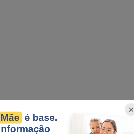
×
Mãe
é base.
Informação