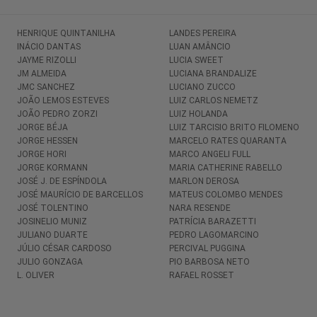
HENRIQUE QUINTANILHA
LANDES PEREIRA
INÁCIO DANTAS
LUAN AMÂNCIO
JAYME RIZOLLI
LUCIA SWEET
JM ALMEIDA
LUCIANA BRANDALIZE
JMC SANCHEZ
LUCIANO ZUCCO
JOÃO LEMOS ESTEVES
LUIZ CARLOS NEMETZ
JOÃO PEDRO ZORZI
LUIZ HOLANDA
JORGE BÉJA
LUIZ TARCISIO BRITO FILOMENO
JORGE HESSEN
MARCELO RATES QUARANTA
JORGE HORI
MARCO ANGELI FULL
JORGE KORMANN
MARIA CATHERINE RABELLO
JOSÉ J. DE ESPÍNDOLA
MARLON DEROSA
JOSÉ MAURÍCIO DE BARCELLOS
MATEUS COLOMBO MENDES
JOSÉ TOLENTINO
NARA RESENDE
JOSINELIO MUNIZ
PATRÍCIA BARAZETTI
JULIANO DUARTE
PEDRO LAGOMARCINO
JÚLIO CÉSAR CARDOSO
PERCIVAL PUGGINA
JULIO GONZAGA
PIO BARBOSA NETO
L. OLIVER
RAFAEL ROSSET