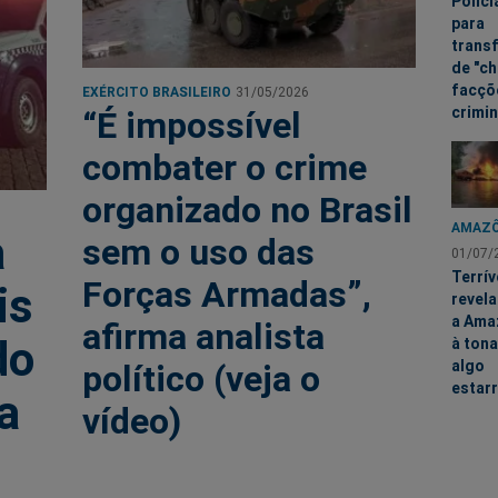
Polici
para
trans
de "c
facçõ
EXÉRCITO BRASILEIRO
31/05/2026
crimi
“É impossível
combater o crime
organizado no Brasil
AMAZÔ
a
sem o uso das
01/07/
Terrív
Forças Armadas”,
is
revel
a Ama
afirma analista
do
à tona
algo
político (veja o
estar
a
vídeo)