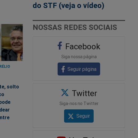
do STF (veja o vídeo)
NOSSAS REDES SOCIAIS
Facebook
Siga nossa página
RÉLIO
Seguir página
9
te, solto
Twitter
co
 pode
Siga-nos no Twitter
dear
Seguir
ntre