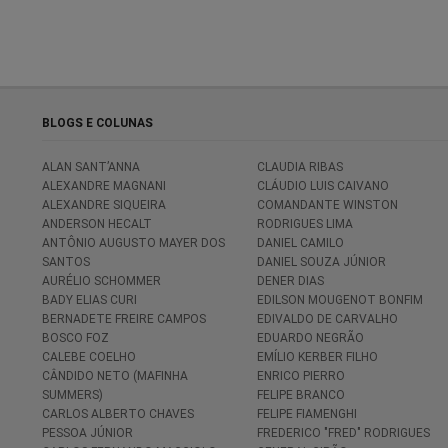
BLOGS E COLUNAS
ALAN SANT’ANNA
CLAUDIA RIBAS
ALEXANDRE MAGNANI
CLÁUDIO LUIS CAIVANO
ALEXANDRE SIQUEIRA
COMANDANTE WINSTON
ANDERSON HECALT
RODRIGUES LIMA
ANTÔNIO AUGUSTO MAYER DOS
DANIEL CAMILO
SANTOS
DANIEL SOUZA JÚNIOR
AURÉLIO SCHOMMER
DENER DIAS
BADY ELIAS CURI
EDILSON MOUGENOT BONFIM
BERNADETE FREIRE CAMPOS
EDIVALDO DE CARVALHO
BOSCO FOZ
EDUARDO NEGRÃO
CALEBE COELHO
EMÍLIO KERBER FILHO
CÂNDIDO NETO (MAFINHA
ENRICO PIERRO
SUMMERS)
FELIPE BRANCO
CARLOS ALBERTO CHAVES
FELIPE FIAMENGHI
PESSOA JÚNIOR
FREDERICO "FRED" RODRIGUES