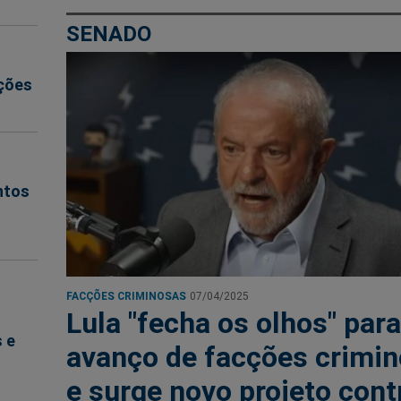
SENADO
cções
ntos
FACÇÕES CRIMINOSAS
07/04/2025
Lula "fecha os olhos" para
 e
avanço de facções crimi
e surge novo projeto cont