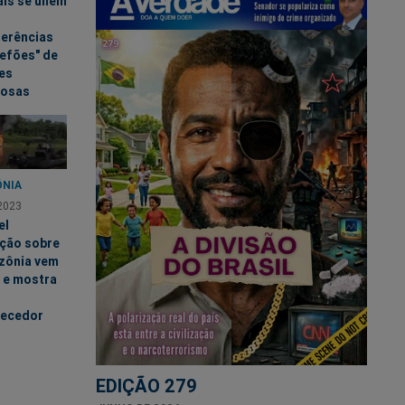
ais se unem
ferências
hefões" de
es
nosas
NIA
2023
el
ação sobre
zônia vem
 e mostra
recedor
EDIÇÃO 279