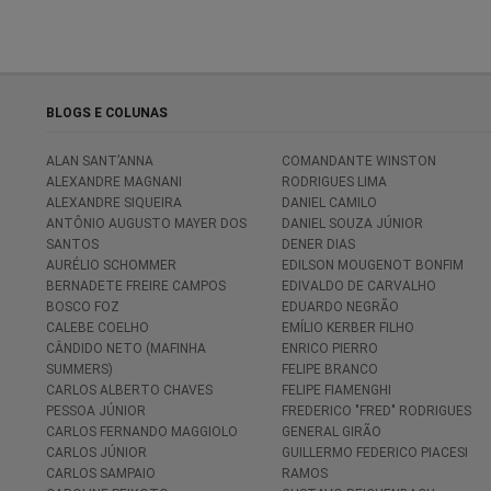
BLOGS E COLUNAS
ALAN SANT’ANNA
COMANDANTE WINSTON
ALEXANDRE MAGNANI
RODRIGUES LIMA
ALEXANDRE SIQUEIRA
DANIEL CAMILO
ANTÔNIO AUGUSTO MAYER DOS
DANIEL SOUZA JÚNIOR
SANTOS
DENER DIAS
AURÉLIO SCHOMMER
EDILSON MOUGENOT BONFIM
BERNADETE FREIRE CAMPOS
EDIVALDO DE CARVALHO
BOSCO FOZ
EDUARDO NEGRÃO
CALEBE COELHO
EMÍLIO KERBER FILHO
CÂNDIDO NETO (MAFINHA
ENRICO PIERRO
SUMMERS)
FELIPE BRANCO
CARLOS ALBERTO CHAVES
FELIPE FIAMENGHI
PESSOA JÚNIOR
FREDERICO "FRED" RODRIGUES
CARLOS FERNANDO MAGGIOLO
GENERAL GIRÃO
CARLOS JÚNIOR
GUILLERMO FEDERICO PIACESI
CARLOS SAMPAIO
RAMOS