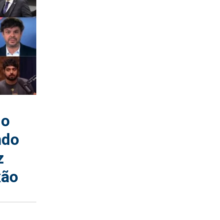
io
ndo
z
xão