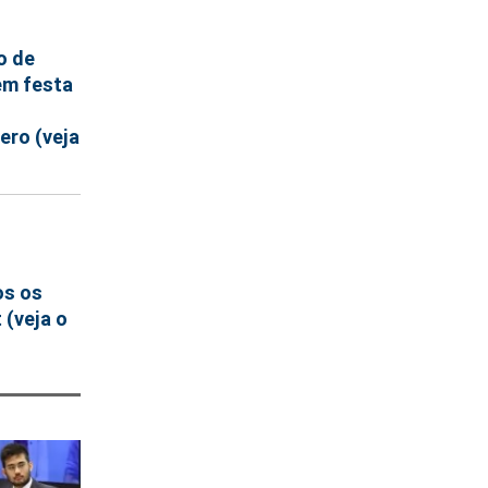
o de
em festa
ero (veja
os os
 (veja o