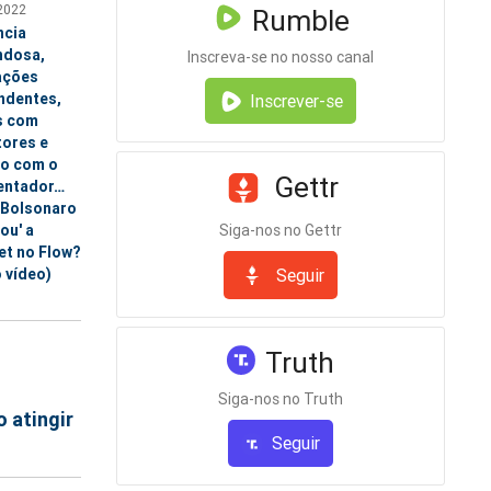
2022
Rumble
ncia
ndosa,
Inscreva-se no nosso canal
ações
ndentes,
Inscrever-se
s com
tores e
ho com o
Gettr
entador…
Bolsonaro
ou' a
Siga-nos no Gettr
et no Flow?
o vídeo)
Seguir
Truth
Siga-nos no Truth
 atingir
Seguir