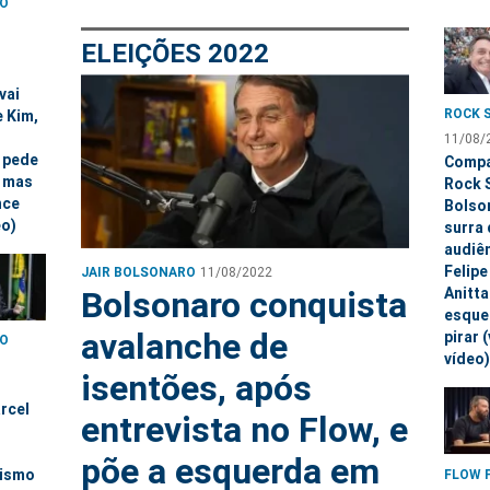
AO
ELEIÇÕES 2022
vai
ROCK 
e Kim,
11/08/
, pede
Compa
, mas
Rock S
nce
Bolso
eo)
surra 
audiê
Felipe
JAIR BOLSONARO
11/08/2022
Bolsonaro conquista
Anitta
esque
avalanche de
pirar 
AO
vídeo)
isentões, após
arcel
entrevista no Flow, e
põe a esquerda em
zismo
FLOW 