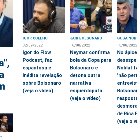
IGOR COELHO
JAIR BOLSONARO
GUGA NOB
02/09/2022
16/08/2022
16/08/202
Igor do Flow
Neymar confirma
No ápice
Podcast, faz
bola da Copa para
desespe
a",
espantosa e
Bolsonaro e
Noblat f
a
inédita revelação
detona outra
'não per
sobre Bolsonaro
narrativa
entrevis
am
(veja o vídeo)
esquerdopata
Bolsonar
(veja o vídeo)
respost
desmora
de Rica 
(veja o v