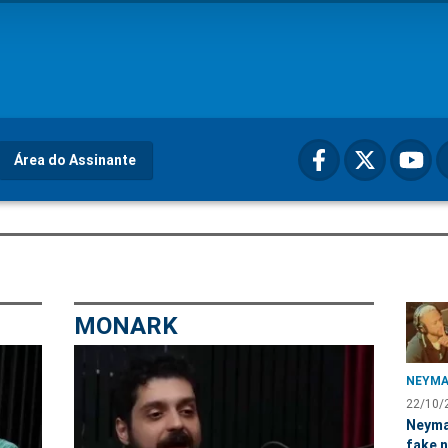
Área do Assinante
MONARK
NEYMA
22/10/
Neyma
fake 