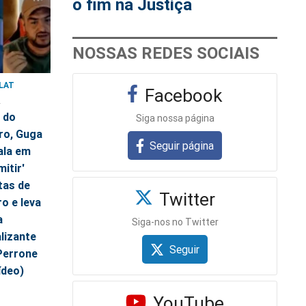
o fim na Justiça
NOSSAS REDES SOCIAIS
LAT
Facebook
2
 do
Siga nossa página
ro, Guga
Seguir página
ala em
mitir'
tas de
Twitter
o e leva
a
Siga-nos no Twitter
lizante
Seguir
Perrone
ídeo)
YouTube