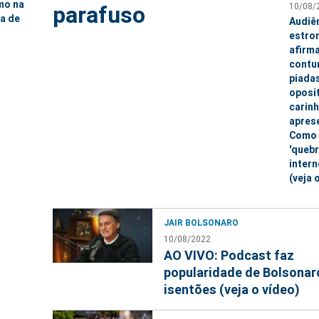
mo na
10/08/
parafuso
a de
Audiê
o
estro
afirm
contu
piada
oposi
carin
apres
Como 
'quebr
intern
(veja 
JAIR BOLSONARO
10/08/2022
AO VIVO: Podcast faz
popularidade de Bolsonaro
isentões (veja o vídeo)