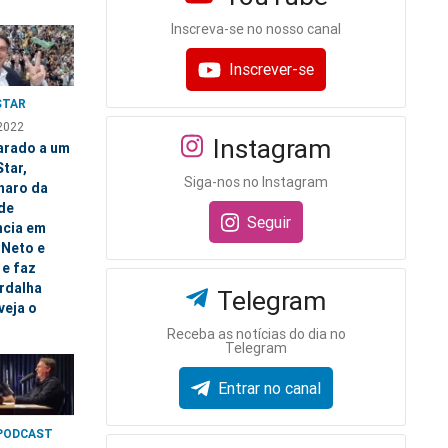
Inscreva-se no nosso canal
Inscrever-se
STAR
2022
Instagram
rado a um
tar,
Siga-nos no Instagram
naro da
de
Seguir
ncia em
 Neto e
 e faz
rdalha
Telegram
(veja o
Receba as notícias do dia no
Telegram
Entrar no canal
PODCAST