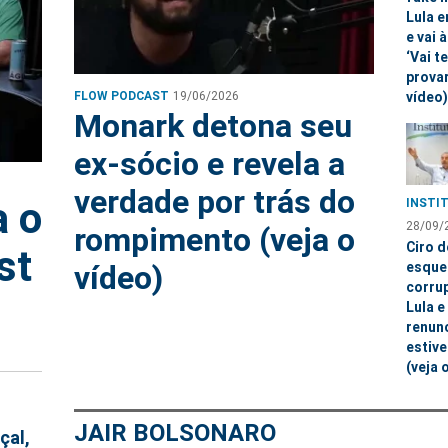
Lula 
e vai à
‘Vai t
provar
FLOW PODCAST
19/06/2026
vídeo)
Monark detona seu
ex-sócio e revela a
verdade por trás do
a o
INSTI
28/09/
rompimento (veja o
Ciro d
st
esque
vídeo)
corru
Lula 
renunc
estiv
(veja 
JAIR BOLSONARO
çal,