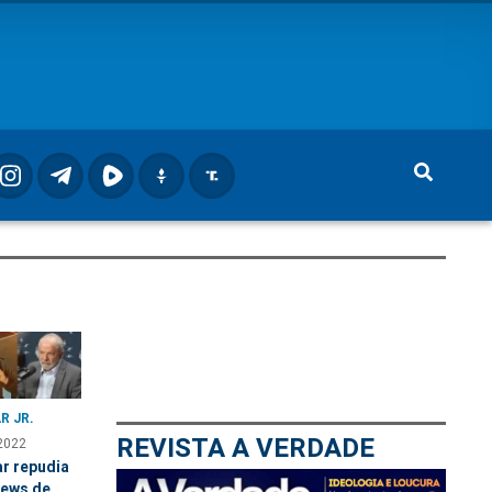
R JR.
REVISTA A VERDADE
2022
r repudia
news de