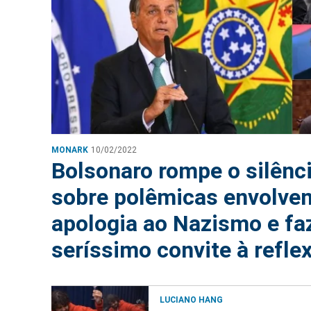
MONARK
10/02/2022
Bolsonaro rompe o silênc
sobre polêmicas envolve
apologia ao Nazismo e fa
seríssimo convite à refle
LUCIANO HANG