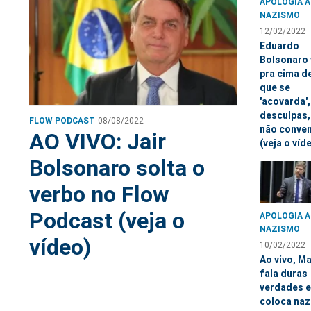
APOLOGIA 
NAZISMO
12/02/2022
Eduardo
Bolsonaro 
pra cima d
que se
'acovarda'
desculpas
FLOW PODCAST
08/08/2022
não conve
AO VIVO: Jair
(veja o víd
Bolsonaro solta o
verbo no Flow
Podcast (veja o
APOLOGIA 
NAZISMO
vídeo)
10/02/2022
Ao vivo, M
fala duras
verdades e
coloca na