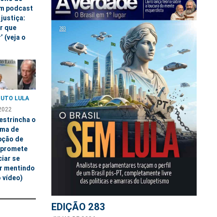
em podcast
 justiça:
er que
’ (veja o
TUTO LULA
2022
estrincha o
ma de
pção de
e promete
iar se
er mentindo
o vídeo)
EDIÇÃO 283