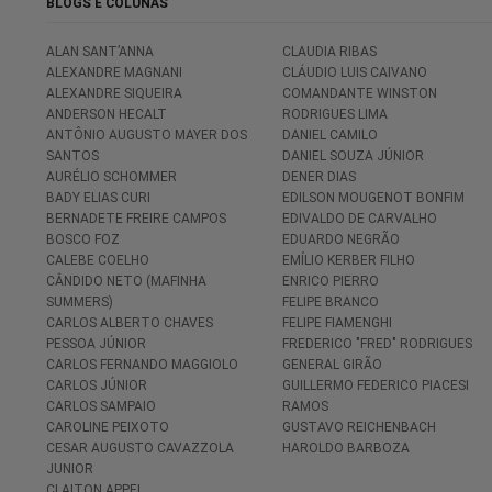
BLOGS E COLUNAS
ALAN SANT’ANNA
CLAUDIA RIBAS
ALEXANDRE MAGNANI
CLÁUDIO LUIS CAIVANO
ALEXANDRE SIQUEIRA
COMANDANTE WINSTON
ANDERSON HECALT
RODRIGUES LIMA
ANTÔNIO AUGUSTO MAYER DOS
DANIEL CAMILO
SANTOS
DANIEL SOUZA JÚNIOR
AURÉLIO SCHOMMER
DENER DIAS
BADY ELIAS CURI
EDILSON MOUGENOT BONFIM
BERNADETE FREIRE CAMPOS
EDIVALDO DE CARVALHO
BOSCO FOZ
EDUARDO NEGRÃO
CALEBE COELHO
EMÍLIO KERBER FILHO
CÂNDIDO NETO (MAFINHA
ENRICO PIERRO
SUMMERS)
FELIPE BRANCO
CARLOS ALBERTO CHAVES
FELIPE FIAMENGHI
PESSOA JÚNIOR
FREDERICO "FRED" RODRIGUES
CARLOS FERNANDO MAGGIOLO
GENERAL GIRÃO
CARLOS JÚNIOR
GUILLERMO FEDERICO PIACESI
CARLOS SAMPAIO
RAMOS
CAROLINE PEIXOTO
GUSTAVO REICHENBACH
CESAR AUGUSTO CAVAZZOLA
HAROLDO BARBOZA
JUNIOR
CLAITON APPEL