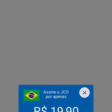
×
Assine o JCO
por apenas
R$ 19,90