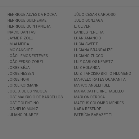
HENRIQUE ALVES DA ROCHA
JÚLIO CÉSAR CARDOSO
HENRIQUE GUILHERME
JULIO GONZAGA
HENRIQUE QUINTANILHA
L. OLIVER
INÁCIO DANTAS
LANDES PEREIRA
JAYME RIZOLLI
LUAN AMÂNCIO
JM ALMEIDA
LUCIA SWEET
JMC SANCHEZ
LUCIANA BRANDALIZE
JOÃO LEMOS ESTEVES
LUCIANO ZUCCO
JOÃO PEDRO ZORZI
LUIZ CARLOS NEMETZ
JORGE BÉJA
LUIZ HOLANDA
JORGE HESSEN
LUIZ TARCISIO BRITO FILOMENO
JORGE HORI
MARCELO RATES QUARANTA
JORGE KORMANN
MARCO ANGELI FULL
JOSÉ J. DE ESPÍNDOLA
MARIA CATHERINE RABELLO
JOSÉ MAURÍCIO DE BARCELLOS
MARLON DEROSA
JOSÉ TOLENTINO
MATEUS COLOMBO MENDES
JOSINELIO MUNIZ
NARA RESENDE
JULIANO DUARTE
PATRÍCIA BARAZETTI