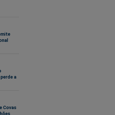
emite
onal
o
 perde a
de Covas
lhões