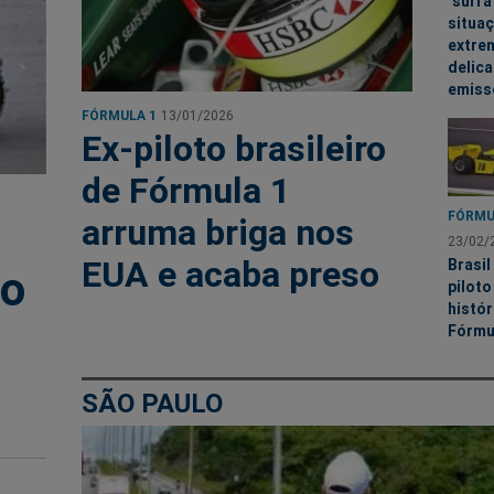
"surra
situaç
extre
delica
emiss
FÓRMULA 1
13/01/2026
Ex-piloto brasileiro
de Fórmula 1
FÓRMU
arruma briga nos
23/02/
EUA e acaba preso
Brasil
ão
piloto
histór
Fórmu
SÃO PAULO