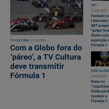
SBT
12/09/2020
Fechado c
Libertador
SBT prepa
"golpe fata
Globo com
aquisição 
TV CULTURA
27/10/2020
Com a Globo fora do
Fórmula 1
‘páreo’, a TV Cultura
deve transmitir
REDE GLOB
Fórmula 1
29/08/2020
Rumo ao
“raquitism
Globo per
também a
Fórmula 1