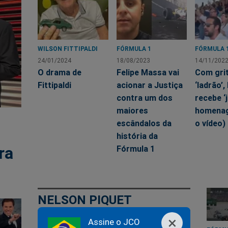
WILSON FITTIPALDI
FÓRMULA 1
FÓRMULA 
24/01/2024
18/08/2023
14/11/202
O drama de
Felipe Massa vai
Com gri
Fittipaldi
acionar a Justiça
‘ladrão’,
contra um dos
recebe ‘
maiores
homenag
escândalos da
o vídeo)
história da
ra
Fórmula 1
NELSON PIQUET
×
Assine o JCO