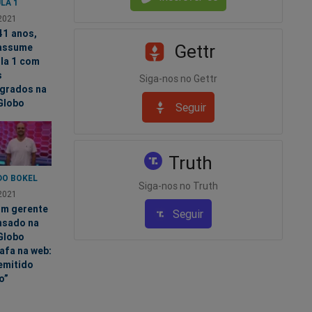
LA 1
2021
41 anos,
Gettr
assume
la 1 com
s
Siga-nos no Gettr
grados na
Globo
Seguir
Truth
DO BOKEL
Siga-nos no Truth
2021
um gerente
Seguir
nsado na
Globo
afa na web:
emitido
o”