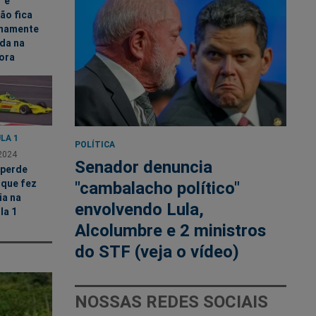
" e
ão fica
mamente
da na
ora
LA 1
POLÍTICA
2024
Senador denuncia
 perde
 que fez
"cambalacho político"
ia na
envolvendo Lula,
la 1
Alcolumbre e 2 ministros
do STF (veja o vídeo)
NOSSAS REDES SOCIAIS