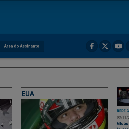
Área do Assinante
EUA
REDE 
03/11/
Globo