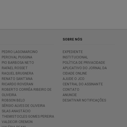
SOBRE NÓS
PEDRO LAGOMARCINO
EXPEDIENTE
PERCIVAL PUGGINA
INSTITUCIONAL
PIO BARBOSA NETO
POLÍTICA DE PRIVACIDADE
RAFAEL ROSSET
APLICATIVO DO JORNAL DA
RAQUEL BRUGNERA
CIDADE ONLINE
RENATO SANT'ANA
AJUDE O JCO
RICARDO ROVERAN
CENTRAL DO ASSINANTE
ROBERTO CORRÊA RIBEIRO DE
CONTATO
OLIVEIRA
ANUNCIE
ROBSON BELO
DESATIVAR NOTIFICAÇÕES
SÉRGIO ALVES DE OLIVEIRA
SILAS ANASTÁCIO
THEMISTOCLES GOMES PEREIRA
VALDECIR CREMON