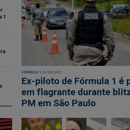
or
a 1
ara
FÓRMULA 1
31/08/2025
Ex-piloto de Fórmula 1 é 
a
em flagrante durante blit
PM em São Paulo