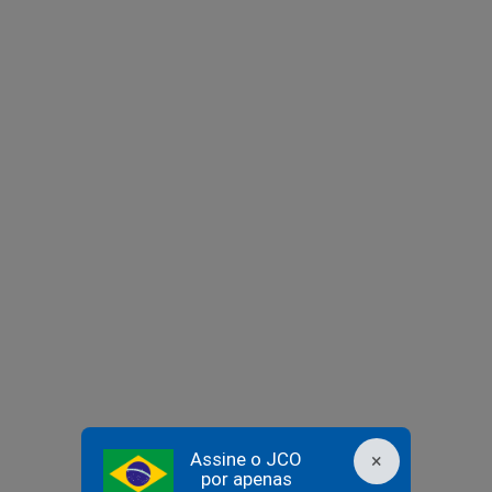
Assine o JCO
×
por apenas