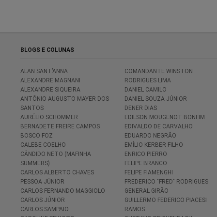
BLOGS E COLUNAS
ALAN SANT’ANNA
COMANDANTE WINSTON
ALEXANDRE MAGNANI
RODRIGUES LIMA
ALEXANDRE SIQUEIRA
DANIEL CAMILO
ANTÔNIO AUGUSTO MAYER DOS
DANIEL SOUZA JÚNIOR
SANTOS
DENER DIAS
AURÉLIO SCHOMMER
EDILSON MOUGENOT BONFIM
BERNADETE FREIRE CAMPOS
EDIVALDO DE CARVALHO
BOSCO FOZ
EDUARDO NEGRÃO
CALEBE COELHO
EMÍLIO KERBER FILHO
CÂNDIDO NETO (MAFINHA
ENRICO PIERRO
SUMMERS)
FELIPE BRANCO
CARLOS ALBERTO CHAVES
FELIPE FIAMENGHI
PESSOA JÚNIOR
FREDERICO "FRED" RODRIGUES
CARLOS FERNANDO MAGGIOLO
GENERAL GIRÃO
CARLOS JÚNIOR
GUILLERMO FEDERICO PIACESI
CARLOS SAMPAIO
RAMOS