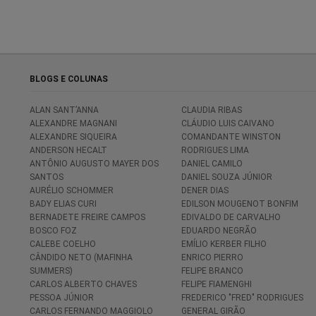
BLOGS E COLUNAS
ALAN SANT’ANNA
CLAUDIA RIBAS
ALEXANDRE MAGNANI
CLÁUDIO LUIS CAIVANO
ALEXANDRE SIQUEIRA
COMANDANTE WINSTON
ANDERSON HECALT
RODRIGUES LIMA
ANTÔNIO AUGUSTO MAYER DOS
DANIEL CAMILO
SANTOS
DANIEL SOUZA JÚNIOR
AURÉLIO SCHOMMER
DENER DIAS
BADY ELIAS CURI
EDILSON MOUGENOT BONFIM
BERNADETE FREIRE CAMPOS
EDIVALDO DE CARVALHO
BOSCO FOZ
EDUARDO NEGRÃO
CALEBE COELHO
EMÍLIO KERBER FILHO
CÂNDIDO NETO (MAFINHA
ENRICO PIERRO
SUMMERS)
FELIPE BRANCO
CARLOS ALBERTO CHAVES
FELIPE FIAMENGHI
PESSOA JÚNIOR
FREDERICO "FRED" RODRIGUES
CARLOS FERNANDO MAGGIOLO
GENERAL GIRÃO