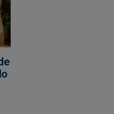
de
do