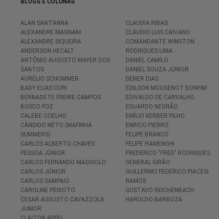
BLOGS E COLUNAS
ALAN SANT’ANNA
CLAUDIA RIBAS
ALEXANDRE MAGNANI
CLÁUDIO LUIS CAIVANO
ALEXANDRE SIQUEIRA
COMANDANTE WINSTON
ANDERSON HECALT
RODRIGUES LIMA
ANTÔNIO AUGUSTO MAYER DOS
DANIEL CAMILO
SANTOS
DANIEL SOUZA JÚNIOR
AURÉLIO SCHOMMER
DENER DIAS
BADY ELIAS CURI
EDILSON MOUGENOT BONFIM
BERNADETE FREIRE CAMPOS
EDIVALDO DE CARVALHO
BOSCO FOZ
EDUARDO NEGRÃO
CALEBE COELHO
EMÍLIO KERBER FILHO
CÂNDIDO NETO (MAFINHA
ENRICO PIERRO
SUMMERS)
FELIPE BRANCO
CARLOS ALBERTO CHAVES
FELIPE FIAMENGHI
PESSOA JÚNIOR
FREDERICO "FRED" RODRIGUES
CARLOS FERNANDO MAGGIOLO
GENERAL GIRÃO
CARLOS JÚNIOR
GUILLERMO FEDERICO PIACESI
CARLOS SAMPAIO
RAMOS
CAROLINE PEIXOTO
GUSTAVO REICHENBACH
CESAR AUGUSTO CAVAZZOLA
HAROLDO BARBOZA
JUNIOR
CLAITON APPEL