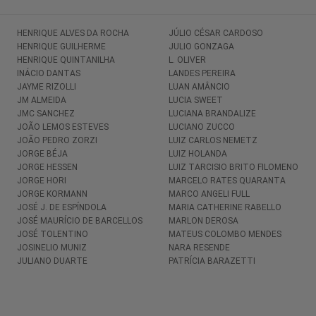
HENRIQUE ALVES DA ROCHA
JÚLIO CÉSAR CARDOSO
HENRIQUE GUILHERME
JULIO GONZAGA
HENRIQUE QUINTANILHA
L. OLIVER
INÁCIO DANTAS
LANDES PEREIRA
JAYME RIZOLLI
LUAN AMÂNCIO
JM ALMEIDA
LUCIA SWEET
JMC SANCHEZ
LUCIANA BRANDALIZE
JOÃO LEMOS ESTEVES
LUCIANO ZUCCO
JOÃO PEDRO ZORZI
LUIZ CARLOS NEMETZ
JORGE BÉJA
LUIZ HOLANDA
JORGE HESSEN
LUIZ TARCISIO BRITO FILOMENO
JORGE HORI
MARCELO RATES QUARANTA
JORGE KORMANN
MARCO ANGELI FULL
JOSÉ J. DE ESPÍNDOLA
MARIA CATHERINE RABELLO
JOSÉ MAURÍCIO DE BARCELLOS
MARLON DEROSA
JOSÉ TOLENTINO
MATEUS COLOMBO MENDES
JOSINELIO MUNIZ
NARA RESENDE
JULIANO DUARTE
PATRÍCIA BARAZETTI