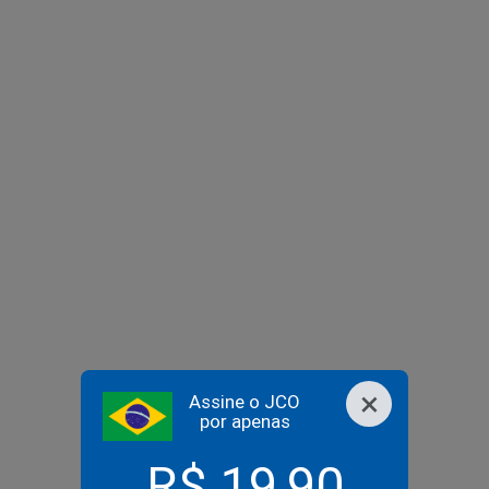
×
Assine o JCO
por apenas
R$ 19,90