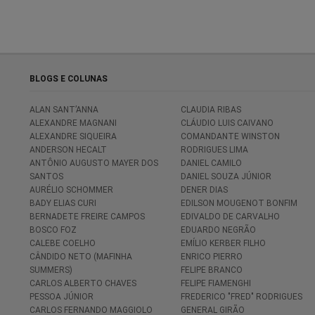
BLOGS E COLUNAS
ALAN SANT’ANNA
CLAUDIA RIBAS
ALEXANDRE MAGNANI
CLÁUDIO LUIS CAIVANO
ALEXANDRE SIQUEIRA
COMANDANTE WINSTON
ANDERSON HECALT
RODRIGUES LIMA
ANTÔNIO AUGUSTO MAYER DOS
DANIEL CAMILO
SANTOS
DANIEL SOUZA JÚNIOR
AURÉLIO SCHOMMER
DENER DIAS
BADY ELIAS CURI
EDILSON MOUGENOT BONFIM
BERNADETE FREIRE CAMPOS
EDIVALDO DE CARVALHO
BOSCO FOZ
EDUARDO NEGRÃO
CALEBE COELHO
EMÍLIO KERBER FILHO
CÂNDIDO NETO (MAFINHA
ENRICO PIERRO
SUMMERS)
FELIPE BRANCO
CARLOS ALBERTO CHAVES
FELIPE FIAMENGHI
PESSOA JÚNIOR
FREDERICO "FRED" RODRIGUES
CARLOS FERNANDO MAGGIOLO
GENERAL GIRÃO