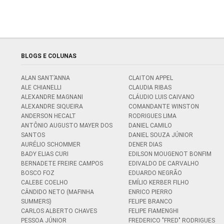
BLOGS E COLUNAS
ALAN SANT’ANNA
CLAITON APPEL
ALE CHIANELLI
CLAUDIA RIBAS
ALEXANDRE MAGNANI
CLÁUDIO LUIS CAIVANO
ALEXANDRE SIQUEIRA
COMANDANTE WINSTON
ANDERSON HECALT
RODRIGUES LIMA
ANTÔNIO AUGUSTO MAYER DOS
DANIEL CAMILO
SANTOS
DANIEL SOUZA JÚNIOR
AURÉLIO SCHOMMER
DENER DIAS
BADY ELIAS CURI
EDILSON MOUGENOT BONFIM
BERNADETE FREIRE CAMPOS
EDIVALDO DE CARVALHO
BOSCO FOZ
EDUARDO NEGRÃO
CALEBE COELHO
EMÍLIO KERBER FILHO
CÂNDIDO NETO (MAFINHA
ENRICO PIERRO
SUMMERS)
FELIPE BRANCO
CARLOS ALBERTO CHAVES
FELIPE FIAMENGHI
PESSOA JÚNIOR
FREDERICO "FRED" RODRIGUES