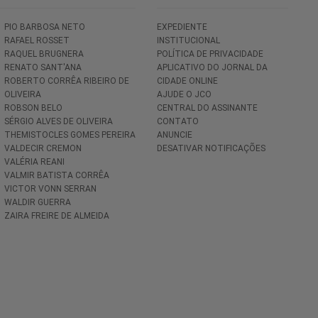
PIO BARBOSA NETO
EXPEDIENTE
RAFAEL ROSSET
INSTITUCIONAL
RAQUEL BRUGNERA
POLÍTICA DE PRIVACIDADE
RENATO SANT'ANA
APLICATIVO DO JORNAL DA
ROBERTO CORRÊA RIBEIRO DE
CIDADE ONLINE
OLIVEIRA
AJUDE O JCO
ROBSON BELO
CENTRAL DO ASSINANTE
SÉRGIO ALVES DE OLIVEIRA
CONTATO
THEMISTOCLES GOMES PEREIRA
ANUNCIE
VALDECIR CREMON
DESATIVAR NOTIFICAÇÕES
VALÉRIA REANI
VALMIR BATISTA CORRÊA
VICTOR VONN SERRAN
WALDIR GUERRA
ZAIRA FREIRE DE ALMEIDA