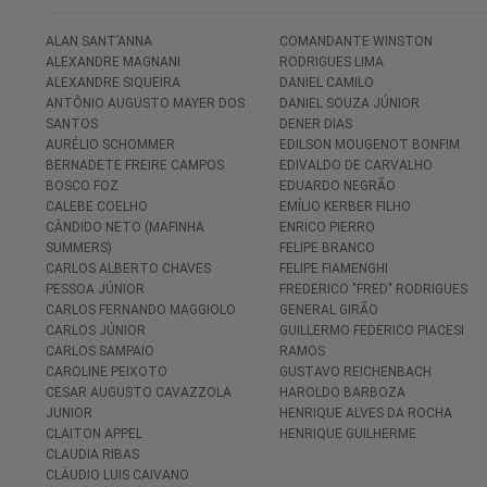
ALAN SANT’ANNA
COMANDANTE WINSTON
ALEXANDRE MAGNANI
RODRIGUES LIMA
ALEXANDRE SIQUEIRA
DANIEL CAMILO
ANTÔNIO AUGUSTO MAYER DOS
DANIEL SOUZA JÚNIOR
SANTOS
DENER DIAS
AURÉLIO SCHOMMER
EDILSON MOUGENOT BONFIM
BERNADETE FREIRE CAMPOS
EDIVALDO DE CARVALHO
BOSCO FOZ
EDUARDO NEGRÃO
CALEBE COELHO
EMÍLIO KERBER FILHO
CÂNDIDO NETO (MAFINHA
ENRICO PIERRO
SUMMERS)
FELIPE BRANCO
CARLOS ALBERTO CHAVES
FELIPE FIAMENGHI
PESSOA JÚNIOR
FREDERICO "FRED" RODRIGUES
CARLOS FERNANDO MAGGIOLO
GENERAL GIRÃO
CARLOS JÚNIOR
GUILLERMO FEDERICO PIACESI
CARLOS SAMPAIO
RAMOS
CAROLINE PEIXOTO
GUSTAVO REICHENBACH
CESAR AUGUSTO CAVAZZOLA
HAROLDO BARBOZA
JUNIOR
HENRIQUE ALVES DA ROCHA
CLAITON APPEL
HENRIQUE GUILHERME
CLAUDIA RIBAS
CLÁUDIO LUIS CAIVANO