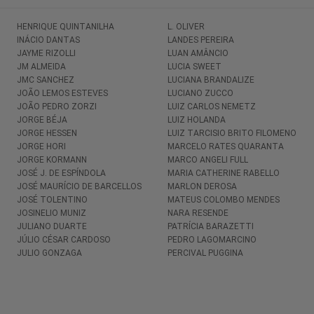
HENRIQUE QUINTANILHA
L. OLIVER
INÁCIO DANTAS
LANDES PEREIRA
JAYME RIZOLLI
LUAN AMÂNCIO
JM ALMEIDA
LUCIA SWEET
JMC SANCHEZ
LUCIANA BRANDALIZE
JOÃO LEMOS ESTEVES
LUCIANO ZUCCO
JOÃO PEDRO ZORZI
LUIZ CARLOS NEMETZ
JORGE BÉJA
LUIZ HOLANDA
JORGE HESSEN
LUIZ TARCISIO BRITO FILOMENO
JORGE HORI
MARCELO RATES QUARANTA
JORGE KORMANN
MARCO ANGELI FULL
JOSÉ J. DE ESPÍNDOLA
MARIA CATHERINE RABELLO
JOSÉ MAURÍCIO DE BARCELLOS
MARLON DEROSA
JOSÉ TOLENTINO
MATEUS COLOMBO MENDES
JOSINELIO MUNIZ
NARA RESENDE
JULIANO DUARTE
PATRÍCIA BARAZETTI
JÚLIO CÉSAR CARDOSO
PEDRO LAGOMARCINO
JULIO GONZAGA
PERCIVAL PUGGINA