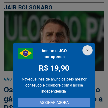
JAIR BOLSONARO
×
Assine o JCO
por apenas
R$ 19,90
Navegue livre de anúncios pelo melhor
GÁS DE COZINHA
28/07/2021
conteúdo e colabore com a nossa
Os "culpados" pelo preço do
independência.
gás... "Poderia ser vendido a
ASSINAR AGORA