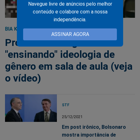
Navegue livre de anúncios pelo melhor
conteúdo e colabore com a nossa
independência.
BIA KICIS
23/02/2022
ASSINAR AGORA
Professor é flagrado
"ensinando" ideologia de
gênero em sala de aula (veja
o vídeo)
STF
25/12/2021
Em post irônico, Bolsonaro
mostra importância de