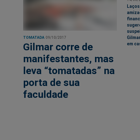
Laços
amiza
financ
suge
suspe
Gilma
TOMATADA
09/10/2017
Gilmar corre de
em ca
manifestantes, mas
leva “tomatadas” na
porta de sua
faculdade