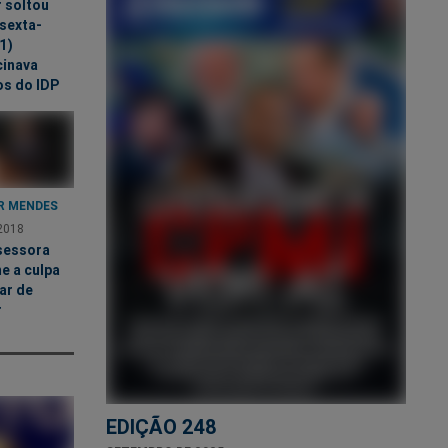
 soltou
sexta-
(1)
cinava
os do IDP
R MENDES
2018
sessora
e a culpa
ar de
r
EDIÇÃO 248