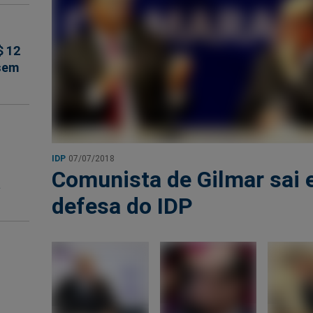
$ 12
 sem
IDP
07/07/2018
Comunista de Gilmar sai
á
defesa do IDP