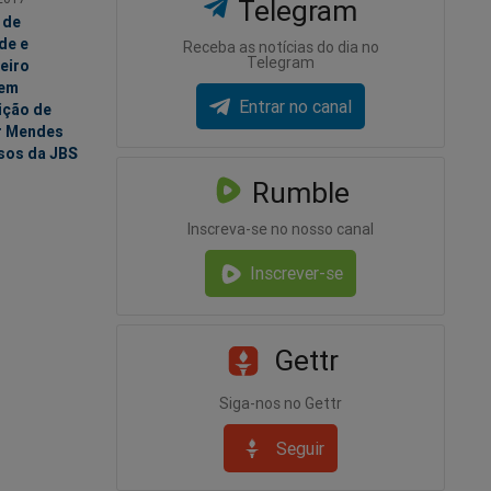
Telegram
 de
de e
Receba as notícias do dia no
Telegram
eiro
rem
Entrar no canal
ição de
r Mendes
sos da JBS
Rumble
Inscreva-se no nosso canal
Inscrever-se
Gettr
Siga-nos no Gettr
Seguir