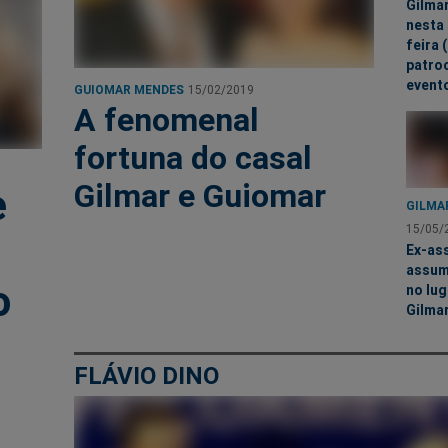
Gilmar
nesta 
feira 
patro
event
GUIOMAR MENDES
15/02/2019
A fenomenal
fortuna do casal
Gilmar e Guiomar
e
GILMA
15/05/
Ex-as
assum
o
no lug
Gilma
FLÁVIO DINO