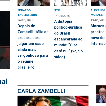
EDUARDO
STF
ALEXANDR
TAGLIAFERRO
MORAES
14/06/2026
16/06/2026
13/06/202
A distopia
Depois de
Moraes 
político-jurídica
Zambelli, Itália se
prestes 
do Brasil
prepara para
nova de
escancarada ao
julgar um caso
internac
mundo: “O rei
ainda mais
está nu!” (veja o
vergonhoso para
vídeo)
o regime
brasileiro
nal
s
CARLA ZAMBELLI