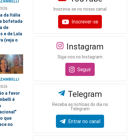
 ZAMBELLI
2026
Inscreva-se no nosso canal
a da Itália
a bofetada
Inscrever-se
a de
s e de Lula
va (veja o
Instagram
Siga-nos no Instagram
Seguir
 ZAMBELLI
2026
Telegram
ão a favor
belli é
Receba as notícias do dia no
a
Telegram
acional"
 o que
Entrar no canal
ece no