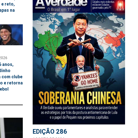
 e reto,
apas na
2026
6 anos,
dinho
a com clube
no e retorna
ebol
EDIÇÃO 286