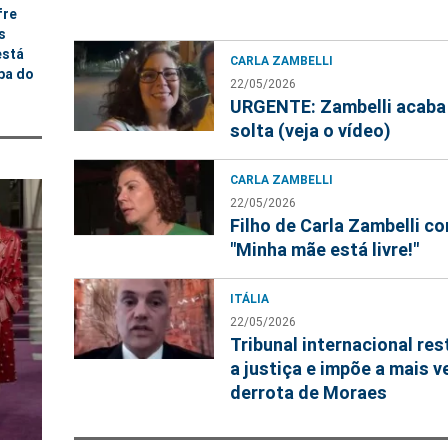
fre
s
está
CARLA ZAMBELLI
pa do
22/05/2026
URGENTE: Zambelli acaba 
solta (veja o vídeo)
CARLA ZAMBELLI
22/05/2026
Filho de Carla Zambelli 
"Minha mãe está livre!"
ITÁLIA
22/05/2026
Tribunal internacional re
a justiça e impõe a mais v
derrota de Moraes