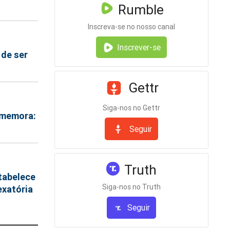
Rumble
Inscreva-se no nosso canal
Inscrever-se
de ser
Gettr
Siga-nos no Gettr
comemora:
Seguir
Truth
stabelece
Siga-nos no Truth
exatória
Seguir