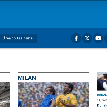
Área do Assinante
MILAN
DONAL
21/06/
Donal