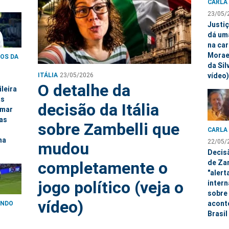
CARLA
23/05/
Justiç
dá um
na car
Morae
OS DA
da Sil
ITÁLIA
23/05/2026
vídeo)
O detalhe da
ileira
as
decisão da Itália
 mar
mas
sobre Zambelli que
CARLA
na
22/05/
mudou
Decis
completamente o
de Zam
"alert
jogo político (veja o
intern
sobre
vídeo)
acont
UNDO
Brasil