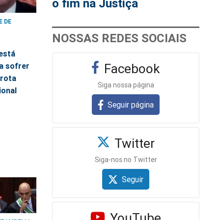
o fim na Justiça
E DE
NOSSAS REDES SOCIAIS
6
está
Facebook
a sofrer
rrota
Siga nossa página
ional
Seguir página
Twitter
Siga-nos no Twitter
Seguir
YouTube