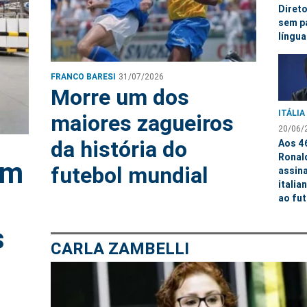
Direto
sem p
língua
FRANCO BARESI
31/07/2026
Morre um dos
ITÁLIA
maiores zagueiros
20/06/
da história do
Aos 4
Ronal
im
futebol mundial
assin
italia
ao fut
s
CARLA ZAMBELLI