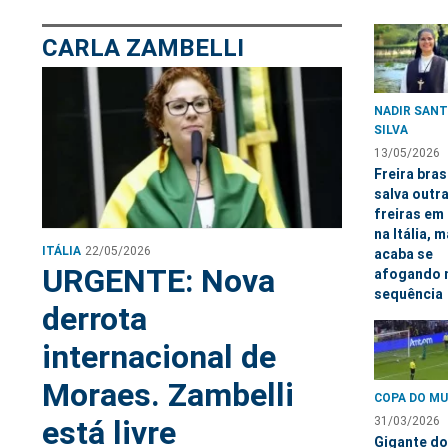
CARLA ZAMBELLI
NADIR SANT
SILVA
13/05/2026
Freira bras
salva outr
freiras em
na Itália, 
ITÁLIA
22/05/2026
acaba se
URGENTE: Nova
afogando 
sequência
derrota
internacional de
Moraes. Zambelli
COPA DO M
está livre
31/03/2026
Gigante do