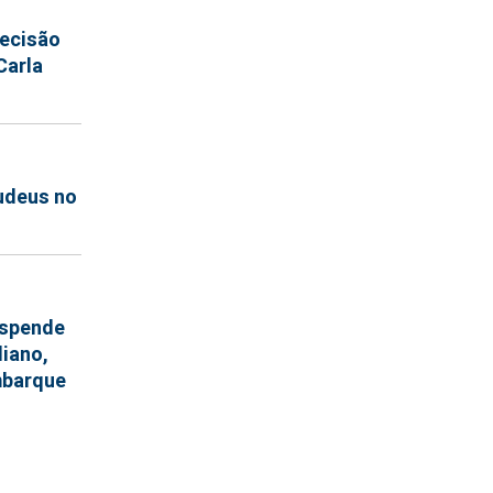
ecisão
Carla
judeus no
uspende
liano,
mbarque