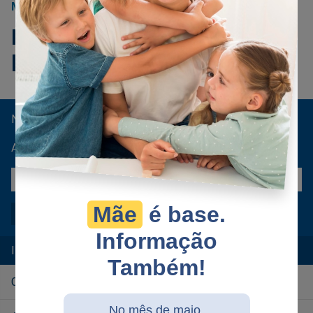
MORTE
15/04/2026
Morre o "Jack Sparrow"
brasileiro, ícone da internet
NEWSLETTER
As principais notícias do dia no seu e-mail.
Mãe
é base.
Informação
INSTITUCIONAL:
Também!
Contato
No mês de maio,