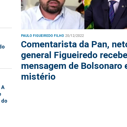
PAULO FIGUEIREDO FILHO
20/12/2022
Comentarista da Pan, net
 do
general Figueiredo receb
mensagem de Bolsonaro e
mistério
 A
e
o do