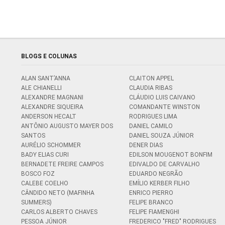
BLOGS E COLUNAS
ALAN SANT’ANNA
CLAITON APPEL
ALE CHIANELLI
CLAUDIA RIBAS
ALEXANDRE MAGNANI
CLÁUDIO LUIS CAIVANO
ALEXANDRE SIQUEIRA
COMANDANTE WINSTON
ANDERSON HECALT
RODRIGUES LIMA
ANTÔNIO AUGUSTO MAYER DOS
DANIEL CAMILO
SANTOS
DANIEL SOUZA JÚNIOR
AURÉLIO SCHOMMER
DENER DIAS
BADY ELIAS CURI
EDILSON MOUGENOT BONFIM
BERNADETE FREIRE CAMPOS
EDIVALDO DE CARVALHO
BOSCO FOZ
EDUARDO NEGRÃO
CALEBE COELHO
EMÍLIO KERBER FILHO
CÂNDIDO NETO (MAFINHA
ENRICO PIERRO
SUMMERS)
FELIPE BRANCO
CARLOS ALBERTO CHAVES
FELIPE FIAMENGHI
PESSOA JÚNIOR
FREDERICO "FRED" RODRIGUES