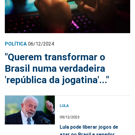
POLÍTICA
06/12/2024
"Querem transformar o
Brasil numa verdadeira
'república da jogatina'..."
LULA
09/12/2023
Lula pode liberar jogos de
azar no Brasil e senador