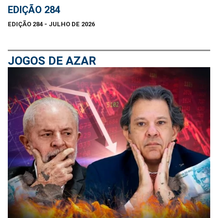
EDIÇÃO 284
EDIÇÃO 284 - JULHO DE 2026
JOGOS DE AZAR