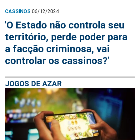
CASSINOS
06/12/2024
'O Estado não controla seu
território, perde poder para
a facção criminosa, vai
controlar os cassinos?'
JOGOS DE AZAR