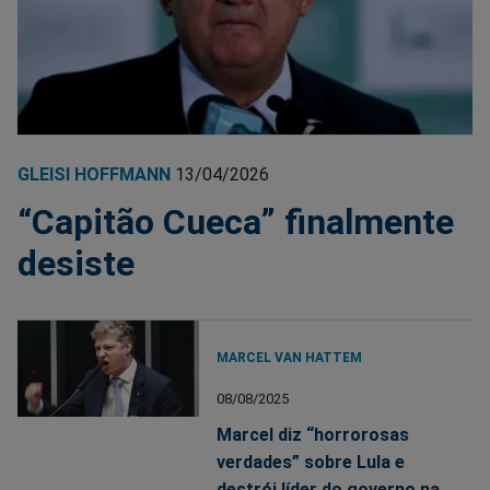
GLEISI HOFFMANN
13/04/2026
“Capitão Cueca” finalmente
desiste
MARCEL VAN HATTEM
08/08/2025
Marcel diz “horrorosas
verdades” sobre Lula e
destrói líder do governo na