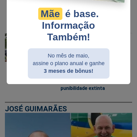
valores, Justiça condena
homem à prisão por
Mãe
é base.
chamar deputado de
Informação
"Capitão Cueca"
Também!
DÓLARES NA CUECA
No mês de maio,
21/08/2021
assine o plano anual e ganhe
Decorridos 16 anos, caso
3 meses de bônus!
dos “dólares na cueca”
está prescrito e
punibilidade extinta
JOSÉ GUIMARÃES