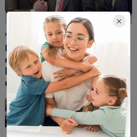
×
MARINHA DO BRASIL
18/07/2023
Deputado petista do caso
dos 'dólares na cueca' é
homenageado pela Marinha
do Brasil
INVERSÃO DE VALORES
15/04/2022
Numa absurda inversão de