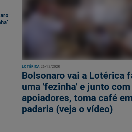
naro
nha’
LOTÉRICA
26/12/2020
Bolsonaro vai a Lotérica f
uma 'fezinha' e junto com
apoiadores, toma café e
padaria (veja o vídeo)