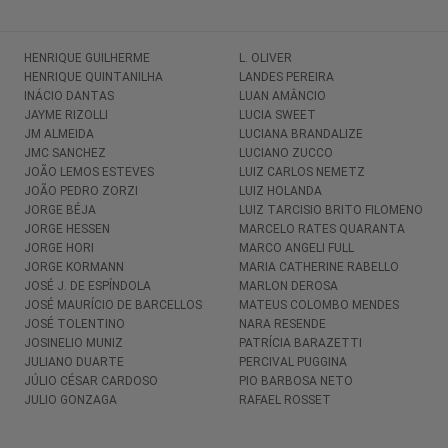
HENRIQUE GUILHERME
L. OLIVER
HENRIQUE QUINTANILHA
LANDES PEREIRA
INÁCIO DANTAS
LUAN AMÂNCIO
JAYME RIZOLLI
LUCIA SWEET
JM ALMEIDA
LUCIANA BRANDALIZE
JMC SANCHEZ
LUCIANO ZUCCO
JOÃO LEMOS ESTEVES
LUIZ CARLOS NEMETZ
JOÃO PEDRO ZORZI
LUIZ HOLANDA
JORGE BÉJA
LUIZ TARCISIO BRITO FILOMENO
JORGE HESSEN
MARCELO RATES QUARANTA
JORGE HORI
MARCO ANGELI FULL
JORGE KORMANN
MARIA CATHERINE RABELLO
JOSÉ J. DE ESPÍNDOLA
MARLON DEROSA
JOSÉ MAURÍCIO DE BARCELLOS
MATEUS COLOMBO MENDES
JOSÉ TOLENTINO
NARA RESENDE
JOSINELIO MUNIZ
PATRÍCIA BARAZETTI
JULIANO DUARTE
PERCIVAL PUGGINA
JÚLIO CÉSAR CARDOSO
PIO BARBOSA NETO
JULIO GONZAGA
RAFAEL ROSSET