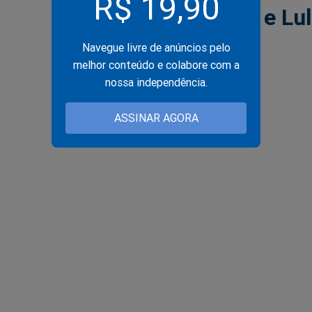
R$ 19,90
o governo Bolsonaro e Lu
Navegue livre de anúncios pelo
melhor conteúdo e colabore com a
nossa independência.
ASSINAR AGORA