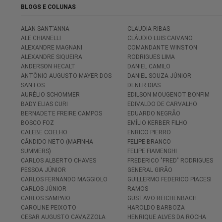
BLOGS E COLUNAS
ALAN SANT’ANNA
CLAUDIA RIBAS
ALE CHIANELLI
CLÁUDIO LUIS CAIVANO
ALEXANDRE MAGNANI
COMANDANTE WINSTON
ALEXANDRE SIQUEIRA
RODRIGUES LIMA
ANDERSON HECALT
DANIEL CAMILO
ANTÔNIO AUGUSTO MAYER DOS
DANIEL SOUZA JÚNIOR
SANTOS
DENER DIAS
AURÉLIO SCHOMMER
EDILSON MOUGENOT BONFIM
BADY ELIAS CURI
EDIVALDO DE CARVALHO
BERNADETE FREIRE CAMPOS
EDUARDO NEGRÃO
BOSCO FOZ
EMÍLIO KERBER FILHO
CALEBE COELHO
ENRICO PIERRO
CÂNDIDO NETO (MAFINHA
FELIPE BRANCO
SUMMERS)
FELIPE FIAMENGHI
CARLOS ALBERTO CHAVES
FREDERICO "FRED" RODRIGUES
PESSOA JÚNIOR
GENERAL GIRÃO
CARLOS FERNANDO MAGGIOLO
GUILLERMO FEDERICO PIACESI
CARLOS JÚNIOR
RAMOS
CARLOS SAMPAIO
GUSTAVO REICHENBACH
CAROLINE PEIXOTO
HAROLDO BARBOZA
CESAR AUGUSTO CAVAZZOLA
HENRIQUE ALVES DA ROCHA