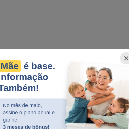
×
Mãe
é base.
Informação
Também!
No mês de maio,
assine o plano anual e
ganhe
3 meses de bônus!