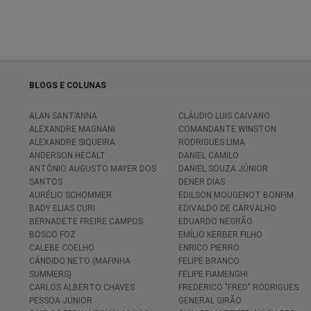
BLOGS E COLUNAS
ALAN SANT’ANNA
CLÁUDIO LUIS CAIVANO
ALEXANDRE MAGNANI
COMANDANTE WINSTON
ALEXANDRE SIQUEIRA
RODRIGUES LIMA
ANDERSON HECALT
DANIEL CAMILO
ANTÔNIO AUGUSTO MAYER DOS
DANIEL SOUZA JÚNIOR
SANTOS
DENER DIAS
AURÉLIO SCHOMMER
EDILSON MOUGENOT BONFIM
BADY ELIAS CURI
EDIVALDO DE CARVALHO
BERNADETE FREIRE CAMPOS
EDUARDO NEGRÃO
BOSCO FOZ
EMÍLIO KERBER FILHO
CALEBE COELHO
ENRICO PIERRO
CÂNDIDO NETO (MAFINHA
FELIPE BRANCO
SUMMERS)
FELIPE FIAMENGHI
CARLOS ALBERTO CHAVES
FREDERICO "FRED" RODRIGUES
PESSOA JÚNIOR
GENERAL GIRÃO