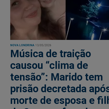
NOVA LONDRINA
13/05/2026
Música de traição
causou “clima de
tensão”: Marido tem
prisão decretada apó
morte de esposa e fil