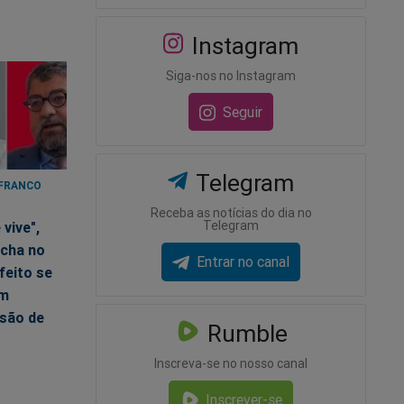
Instagram
Siga-nos no Instagram
Seguir
Telegram
 FRANCO
5
Receba as notícias do dia no
Telegram
 vive",
acha no
Entrar no canal
feito se
om
ssão de
Rumble
Inscreva-se no nosso canal
Inscrever-se