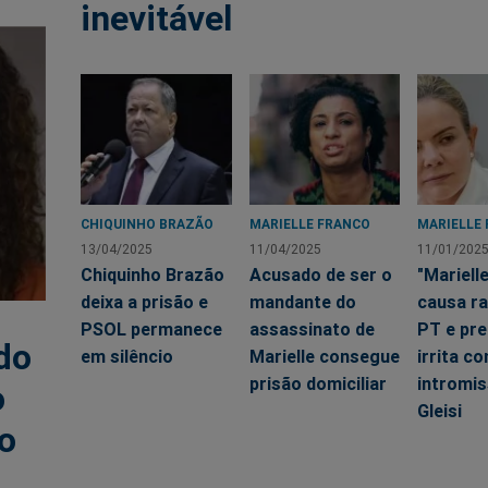
inevitável
CHIQUINHO BRAZÃO
MARIELLE FRANCO
MARIELLE
13/04/2025
11/04/2025
11/01/202
Chiquinho Brazão
Acusado de ser o
"Marielle
deixa a prisão e
mandante do
causa r
PSOL permanece
assassinato de
PT e pre
do
em silêncio
Marielle consegue
irrita c
prisão domiciliar
intromi
o
Gleisi
no