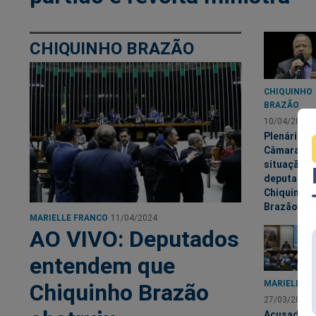
CHIQUINHO BRAZÃO
CHIQUINHO
BRAZÃO
10/04/2024
Plenário d
Câmara def
situação d
deputado
Chiquinho
Brazão
MARIELLE FRANCO
11/04/2024
AO VIVO: Deputados
entendem que
MARIELLE F
Chiquinho Brazão
27/03/2024
Acusado pe