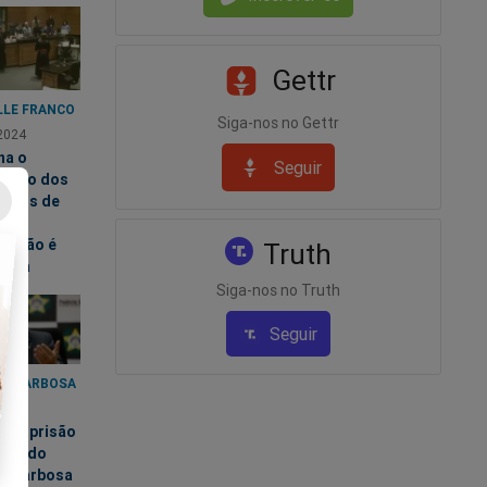
Gettr
LLE FRANCO
Siga-nos no Gettr
2024
na o
Seguir
mento dos
sinos de
le e
nação é
Truth
dosa
Siga-nos no Truth
Seguir
DO BARBOSA
2024
a a prisão
legado
do Barbosa