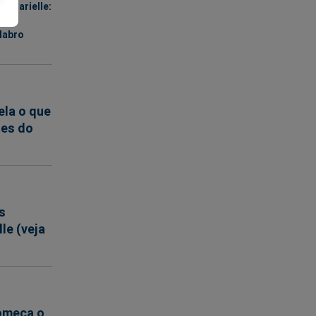
o Marielle:
tal
labro
ela o que
tes do
s
le (veja
começa o