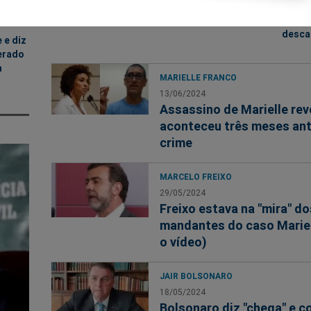
no Cas
Um to
desca
 e diz
erado
a
MARIELLE FRANCO
13/06/2024
Assassino de Marielle rev
aconteceu três meses an
crime
MARCELO FREIXO
29/05/2024
Freixo estava na "mira" do
mandantes do caso Mariel
o vídeo)
JAIR BOLSONARO
18/05/2024
Bolsonaro diz "chega" e 