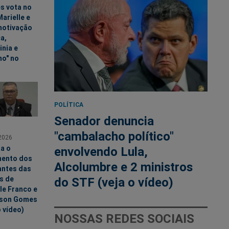
s vota no
arielle e
motivação
ca,
nia e
mo" no
POLÍTICA
Senador denuncia
"cambalacho político"
2026
a o
envolvendo Lula,
mento dos
Alcolumbre e 2 ministros
ntes das
s de
do STF (veja o vídeo)
le Franco e
son Gomes
o vídeo)
NOSSAS REDES SOCIAIS