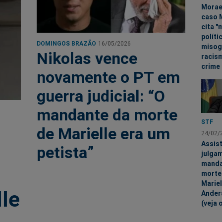
Morae
caso M
cita "
políti
DOMINGOS BRAZÃO
16/05/2026
misogi
Nikolas vence
racis
crime
novamente o PT em
guerra judicial: “O
mandante da morte
STF
de Marielle era um
24/02/
Assist
petista”
julga
manda
morte
Mariel
lle
Ander
(veja 