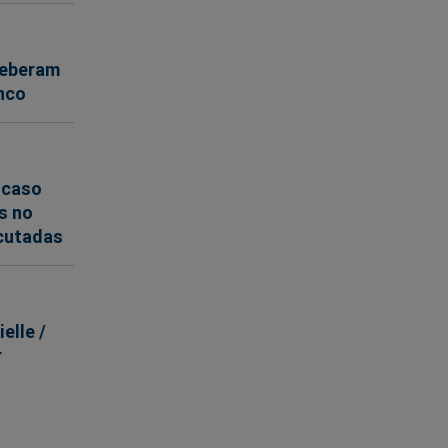
ceberam
nco
 caso
s no
ecutadas
elle /
r