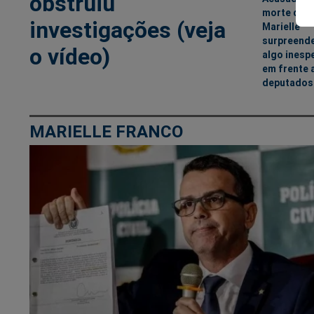
obstruiu
morte de
investigações (veja
Marielle
surpreende
o vídeo)
algo inesp
em frente 
deputados
MARIELLE FRANCO