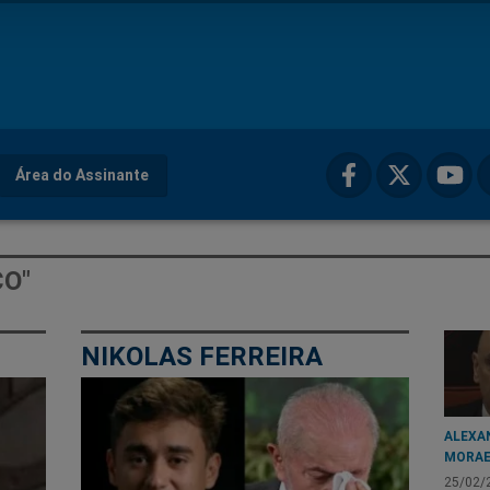
Área do Assinante
CO"
NIKOLAS FERREIRA
ALEXA
MORA
25/02/