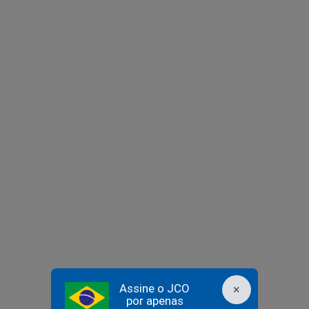
Assine o JCO
×
por apenas