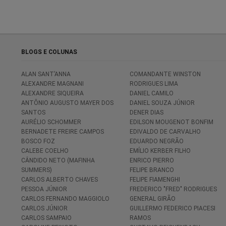
BLOGS E COLUNAS
ALAN SANT’ANNA
COMANDANTE WINSTON
ALEXANDRE MAGNANI
RODRIGUES LIMA
ALEXANDRE SIQUEIRA
DANIEL CAMILO
ANTÔNIO AUGUSTO MAYER DOS
DANIEL SOUZA JÚNIOR
SANTOS
DENER DIAS
AURÉLIO SCHOMMER
EDILSON MOUGENOT BONFIM
BERNADETE FREIRE CAMPOS
EDIVALDO DE CARVALHO
BOSCO FOZ
EDUARDO NEGRÃO
CALEBE COELHO
EMÍLIO KERBER FILHO
CÂNDIDO NETO (MAFINHA
ENRICO PIERRO
SUMMERS)
FELIPE BRANCO
CARLOS ALBERTO CHAVES
FELIPE FIAMENGHI
PESSOA JÚNIOR
FREDERICO "FRED" RODRIGUES
CARLOS FERNANDO MAGGIOLO
GENERAL GIRÃO
CARLOS JÚNIOR
GUILLERMO FEDERICO PIACESI
CARLOS SAMPAIO
RAMOS