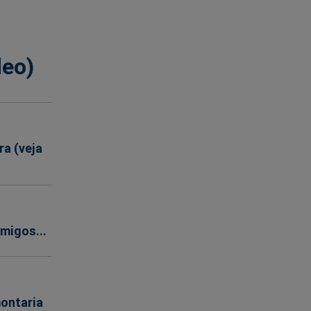
deo)
a (veja
migos...
ontaria