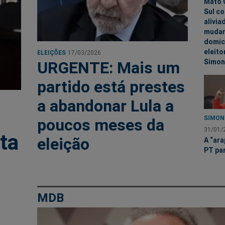
Mato 
Sul c
alivia
mudan
domicí
eleito
ELEIÇÕES
17/03/2026
Simon
URGENTE: Mais um
partido está prestes
a abandonar Lula a
SIMON
poucos meses da
31/01/
ta
eleição
A “ar
PT pa
MDB