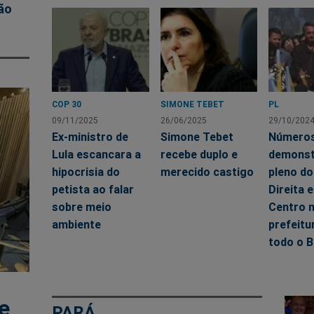
ão
COP 30
SIMONE TEBET
PL
09/11/2025
26/06/2025
29/10/202
Ex-ministro de
Simone Tebet
Número
Lula escancara a
recebe duplo e
demonst
hipocrisia do
merecido castigo
pleno do
petista ao falar
Direita 
sobre meio
Centro 
ambiente
prefeitu
todo o B
e
PARÁ