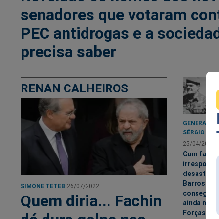
senadores que votaram con
PEC antidrogas e a socieda
precisa saber
RENAN CALHEIROS
GENERAL P
SÉRGIO
25/04/2022
Com fala
irresponsá
desastrad
Barroso
SIMONE TETEB
26/07/2022
consegue u
Quem diria... Fachin
ainda mais
Forças Ar