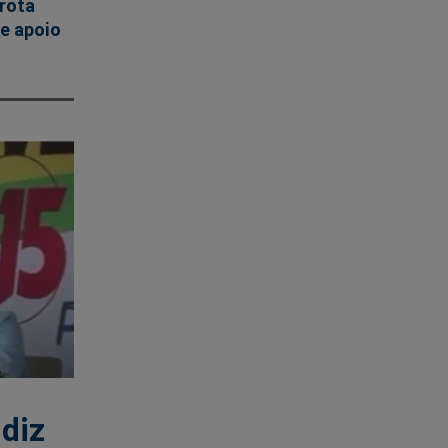
rrota
 e apoio
z
 diz