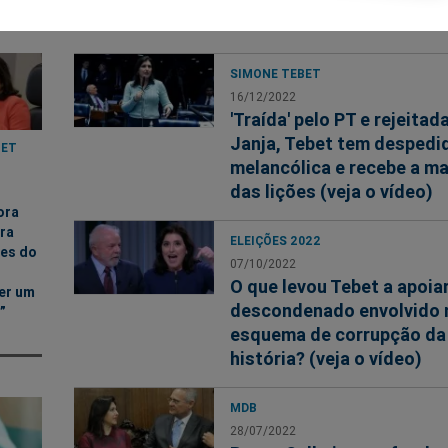
e
SIMONE TEBET
16/12/2022
'Traída' pelo PT e rejeitad
Janja, Tebet tem despedi
BET
melancólica e recebe a ma
das lições (veja o vídeo)
ora
ira
ELEIÇÕES 2022
es do
07/10/2022
O que levou Tebet a apoia
er um
descondenado envolvido 
”
esquema de corrupção da
história? (veja o vídeo)
MDB
28/07/2022