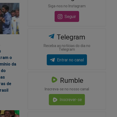
Siga-nos no Instagram
Seguir
Telegram
4
Receba as notícias do dia no
Telegram
s
ram o
Entrar no canal
mínio da
e do
nas
Rumble
ras de
Inscreva-se no nosso canal
rasil
Inscrever-se