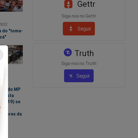
Gettr
Siga-nos no Gettr
2022
Seguir
a do "toma-
cá"
Truth
Siga-nos no Truth
Seguir
2022
ro:
lho do MP
e nesta
da (19) se
e 11
radores da
Jato