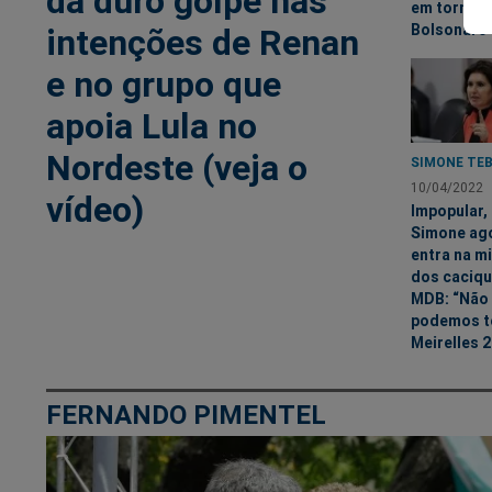
dá duro golpe nas
em torno d
Bolsonaro
intenções de Renan
e no grupo que
apoia Lula no
Nordeste (veja o
SIMONE TE
10/04/2022
vídeo)
Impopular,
Simone ag
entra na m
dos caciqu
MDB: “Não
podemos t
Meirelles 2
FERNANDO PIMENTEL