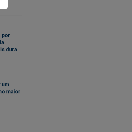
a por
da
is dura
r um
no maior