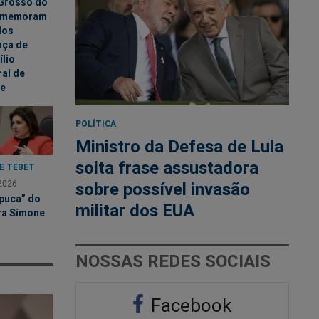
Grosso do
omemoram
dos
ça de
lio
ral de
e
POLÍTICA
Ministro da Defesa de Lula
solta frase assustadora
E TEBET
2026
sobre possível invasão
apuca” do
militar dos EUA
ra Simone
NOSSAS REDES SOCIAIS
Facebook