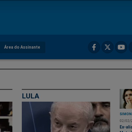
Área do Assinante
LULA
SIMON
02/02/
Ex-ali