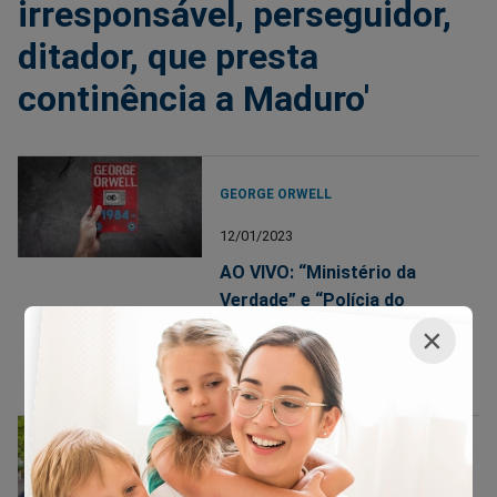
irresponsável, perseguidor,
ditador, que presta
continência a Maduro'
GEORGE ORWELL
12/01/2023
AO VIVO: “Ministério da
Verdade” e “Polícia do
Pensamento” já existem no
×
Brasil... Da ficção para a
realidade (veja o vídeo)
MINISTÉRIO DA VERDADE
09/01/2023