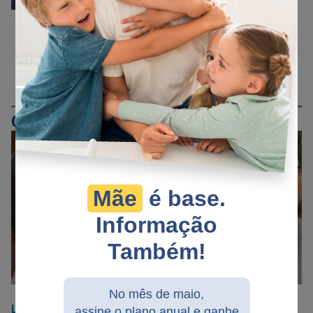
Jovem deputado cearense
vai à PGR contra
‘Ministério da Verdade’ de
Lula (veja o vídeo)
CENSURA
Mãe
é base.
Informação
Também!
No mês de maio,
LIBERDADE DE EXPRESSÃO
26/02/2023
assine o plano anual e ganhe