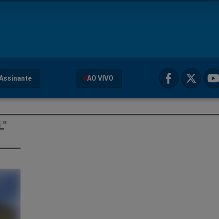
Assinante
AO VIVO
L"