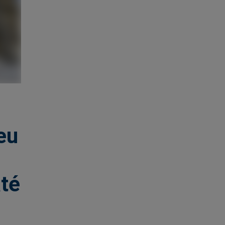
eu
té