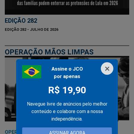
EDIÇÃO 282
EDIÇÃO 282 - JULHO DE 2026
OPERAÇÃO MÃOS LIMPAS
×
Assine o JCO
por apenas
R$ 19,90
Navegue livre de anúncios pelo melhor
conteúdo e colabore com a nossa
independência.
OPERAÇÃO LAVA JATO
04/09/2019
ASSINAR AGORA