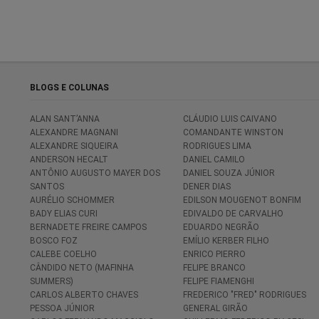
BLOGS E COLUNAS
ALAN SANT’ANNA
CLÁUDIO LUIS CAIVANO
ALEXANDRE MAGNANI
COMANDANTE WINSTON
ALEXANDRE SIQUEIRA
RODRIGUES LIMA
ANDERSON HECALT
DANIEL CAMILO
ANTÔNIO AUGUSTO MAYER DOS
DANIEL SOUZA JÚNIOR
SANTOS
DENER DIAS
AURÉLIO SCHOMMER
EDILSON MOUGENOT BONFIM
BADY ELIAS CURI
EDIVALDO DE CARVALHO
BERNADETE FREIRE CAMPOS
EDUARDO NEGRÃO
BOSCO FOZ
EMÍLIO KERBER FILHO
CALEBE COELHO
ENRICO PIERRO
CÂNDIDO NETO (MAFINHA
FELIPE BRANCO
SUMMERS)
FELIPE FIAMENGHI
CARLOS ALBERTO CHAVES
FREDERICO "FRED" RODRIGUES
PESSOA JÚNIOR
GENERAL GIRÃO