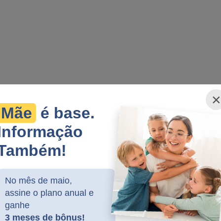
×
Mãe
é base.
Informação
Também!
No mês de maio,
assine o plano anual e
ganhe
3 meses de bônus!