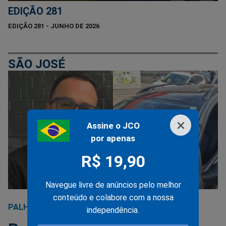
EDIÇÃO 281
EDIÇÃO 281 - JUNHO DE 2026
SÃO JOSÉ
×
Assine o JCO
por apenas
R$ 19,90
Navegue livre de anúncios pelo melhor
conteúdo e colabore com a nossa
PALHOÇA
20/09/2025
independência.