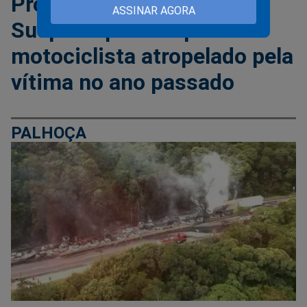
Professor executado:
ASSINAR AGORA
Suspeito preso é pai de
motociclista atropelado pela
vítima no ano passado
PALHOÇA