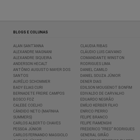
BLOGS E COLUNAS
ALAN SANT’ANNA
CLAUDIA RIBAS
ALEXANDRE MAGNANI
CLÁUDIO LUIS CAIVANO
ALEXANDRE SIQUEIRA
COMANDANTE WINSTON
ANDERSON HECALT
RODRIGUES LIMA
ANTÔNIO AUGUSTO MAYER DOS
DANIEL CAMILO
SANTOS
DANIEL SOUZA JÚNIOR
AURÉLIO SCHOMMER
DENER DIAS
BADY ELIAS CURI
EDILSON MOUGENOT BONFIM
BERNADETE FREIRE CAMPOS
EDIVALDO DE CARVALHO
BOSCO FOZ
EDUARDO NEGRÃO
CALEBE COELHO
EMÍLIO KERBER FILHO
CÂNDIDO NETO (MAFINHA
ENRICO PIERRO
SUMMERS)
FELIPE BRANCO
CARLOS ALBERTO CHAVES
FELIPE FIAMENGHI
PESSOA JÚNIOR
FREDERICO "FRED" RODRIGUES
CARLOS FERNANDO MAGGIOLO
GENERAL GIRÃO