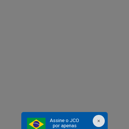
Assine o JCO
×
por apenas