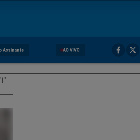
o Assinante
AO VIVO
I"