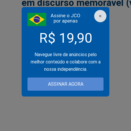
em discurso memorável (
o vídeo)
Assine o JCO
×
por apenas
R$ 19,90
Navegue livre de anúncios pelo
melhor conteúdo e colabore com a
nossa independência.
ASSINAR AGORA