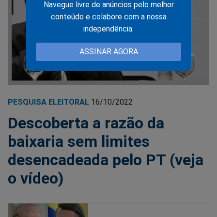
Navegue livre de anúncios pelo melhor
conteúdo e colabore com a nossa
independência.
ASSINAR AGORA
PESQUISA ELEITORAL
16/10/2022
Descoberta a razão da
baixaria sem limites
desencadeada pelo PT (veja
o vídeo)