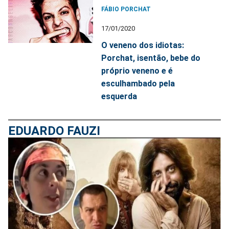
FÁBIO PORCHAT
17/01/2020
O veneno dos idiotas:
Porchat, isentão, bebe do
próprio veneno e é
esculhambado pela
esquerda
EDUARDO FAUZI