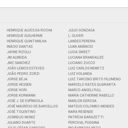
HENRIQUE ALVES DA ROCHA
JULIO GONZAGA
HENRIQUE GUILHERME
L. OLIVER
HENRIQUE QUINTANILHA
LANDES PEREIRA
INÁCIO DANTAS
LUAN AMÂNCIO
JAYME RIZOLLI
LUCIA SWEET
JM ALMEIDA
LUCIANA BRANDALIZE
JMC SANCHEZ
LUCIANO ZUCCO
JOÃO LEMOS ESTEVES
LUIZ CARLOS NEMETZ
JOÃO PEDRO ZORZI
LUIZ HOLANDA
JORGE BÉJA
LUIZ TARCISIO BRITO FILOMENO
JORGE HESSEN
MARCELO RATES QUARANTA
JORGE HORI
MARCO ANGELI FULL
JORGE KORMANN
MARIA CATHERINE RABELLO
JOSÉ J. DE ESPÍNDOLA
MARLON DEROSA
JOSÉ MAURÍCIO DE BARCELLOS
MATEUS COLOMBO MENDES
JOSÉ TOLENTINO
NARA RESENDE
JOSINELIO MUNIZ
PATRÍCIA BARAZETTI
JULIANO DUARTE
PERCIVAL PUGGINA
JÚLIO CÉSAR CARDOSO
PIO BARBOSA NETO