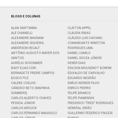
BLOGS E COLUNAS
ALAN SANT’ANNA
CLAITON APPEL
ALE CHIANELLI
CLAUDIA RIBAS
ALEXANDRE MAGNANI
CLÁUDIO LUIS CAIVANO
ALEXANDRE SIQUEIRA
COMANDANTE WINSTON
ANDERSON HECALT
RODRIGUES LIMA
ANTÔNIO AUGUSTO MAYER DOS
DANIEL CAMILO
SANTOS
DANIEL SOUZA JÚNIOR
AURÉLIO SCHOMMER
DENER DIAS
BADY ELIAS CURI
EDILSON MOUGENOT BONFIM
BERNADETE FREIRE CAMPOS
EDIVALDO DE CARVALHO
BOSCO FOZ
EDUARDO NEGRÃO
CALEBE COELHO
EMÍLIO KERBER FILHO
CÂNDIDO NETO (MAFINHA
ENRICO PIERRO
SUMMERS)
FELIPE BRANCO
CARLOS ALBERTO CHAVES
FELIPE FIAMENGHI
PESSOA JÚNIOR
FREDERICO "FRED" RODRIGUES
CARLOS AROUCK
GENERAL GIRÃO
CARLOS FERNANDO MAGGIOLO
GUILLERMO FEDERICO PIACESI
CARLOS JÚNIOR
RAMOS